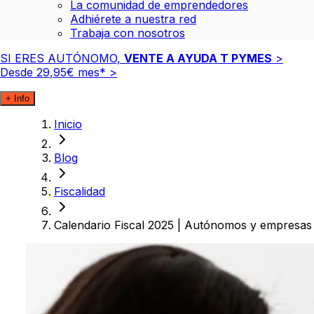
La comunidad de emprendedores
Adhiérete a nuestra red
Trabaja con nosotros
SI ERES AUTÓNOMO,
VENTE A AYUDA T PYMES
>
Desde
29
,
95
€
mes*
>
+ Info
Inicio
Blog
Fiscalidad
Calendario Fiscal 2025 | Autónomos y empresas