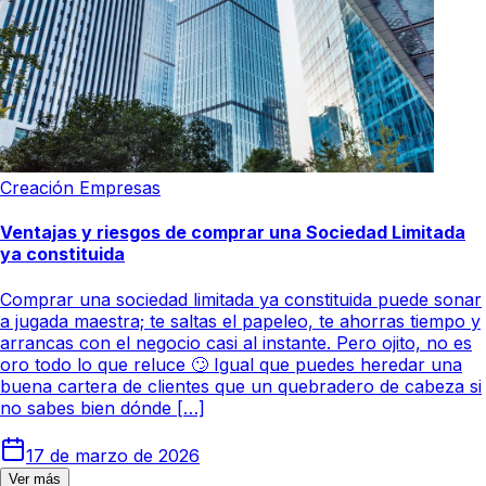
Creación Empresas
Ventajas y riesgos de comprar una Sociedad Limitada
ya constituida
Comprar una sociedad limitada ya constituida puede sonar
a jugada maestra; te saltas el papeleo, te ahorras tiempo y
arrancas con el negocio casi al instante. Pero ojito, no es
oro todo lo que reluce 🙄 Igual que puedes heredar una
buena cartera de clientes que un quebradero de cabeza si
no sabes bien dónde […]
17 de marzo de 2026
Ver más