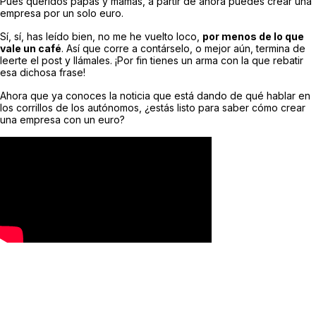
Pues queridos papás y mamás, a partir de ahora puedes crear una
empresa por un solo euro.
Sí, sí, has leído bien, no me he vuelto loco,
por menos de lo que
vale un café
. Así que corre a contárselo, o mejor aún, termina de
leerte el post y llámales. ¡Por fin tienes un arma con la que rebatir
esa dichosa frase!
Ahora que ya conoces la noticia que está dando de qué hablar en
los corrillos de los autónomos, ¿estás listo para saber cómo crear
una empresa con un euro?