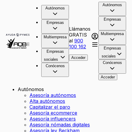
Autónomos
Autónomos
Empresas
Empresas
Llámanos
Multiempresa
GRATIS
Multiempresa
al
900
100 162
Empresas
Empresas
sociales
Acceder
sociales
Conócenos
Conócenos
Acceder
Autónomos
Asesoría autónomos
Alta autónomos
Capitalizar el paro
Asesoría ecommerce
Asesoría influencers
Asesoría nómadas digitales
Asesoría ley Beckham