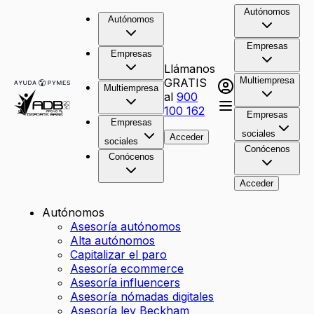
Autónomos
Autónomos
Empresas
Empresas
Llámanos
Multiempresa
GRATIS
Multiempresa
al
900
100 162
Empresas
Empresas
sociales
Acceder
sociales
Conócenos
Conócenos
Acceder
Autónomos
Asesoría autónomos
Alta autónomos
Capitalizar el paro
Asesoría ecommerce
Asesoría influencers
Asesoría nómadas digitales
Asesoría ley Beckham