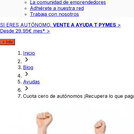
La comunidad de emprendedores
Adhiérete a nuestra red
Trabaja con nosotros
SI ERES AUTÓNOMO,
VENTE A AYUDA T PYMES
>
Desde
29
,
95
€
mes*
>
+ Info
Inicio
Blog
Ayudas
Cuota cero de autónomos ¡Recupera lo que paga