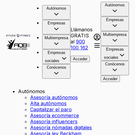
Autónomos
Autónomos
Empresas
Empresas
Llámanos
Multiempresa
GRATIS
Multiempresa
al
900
100 162
Empresas
Empresas
sociales
Acceder
sociales
Conócenos
Conócenos
Acceder
Autónomos
Asesoría autónomos
Alta autónomos
Capitalizar el paro
Asesoría ecommerce
Asesoría influencers
Asesoría nómadas digitales
Asesoría ley Beckham