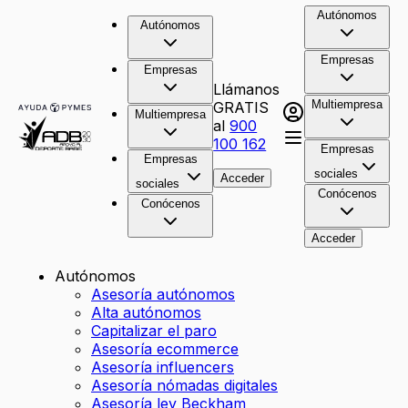
Autónomos
Autónomos
Empresas
Empresas
Llámanos
Multiempresa
GRATIS
Multiempresa
al
900
100 162
Empresas
Empresas
sociales
Acceder
sociales
Conócenos
Conócenos
Acceder
Autónomos
Asesoría autónomos
Alta autónomos
Capitalizar el paro
Asesoría ecommerce
Asesoría influencers
Asesoría nómadas digitales
Asesoría ley Beckham