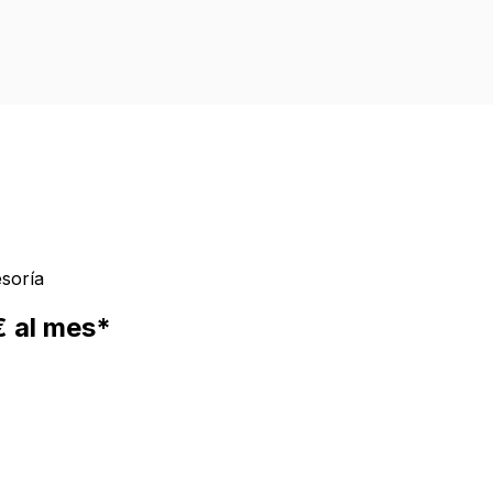
esoría
€
al mes*