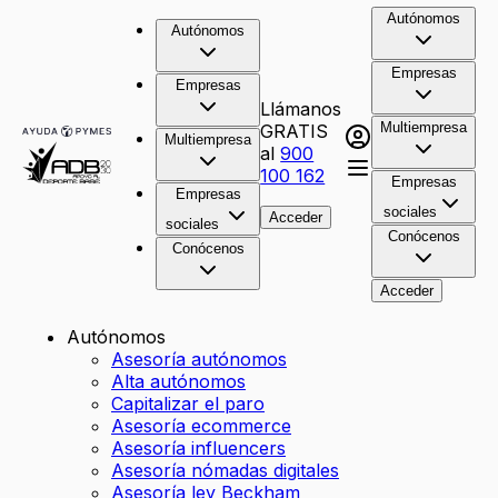
Autónomos
Autónomos
Empresas
Empresas
Llámanos
Multiempresa
GRATIS
Multiempresa
al
900
100 162
Empresas
Empresas
sociales
Acceder
sociales
Conócenos
Conócenos
Acceder
Autónomos
Asesoría autónomos
Alta autónomos
Capitalizar el paro
Asesoría ecommerce
Asesoría influencers
Asesoría nómadas digitales
Asesoría ley Beckham