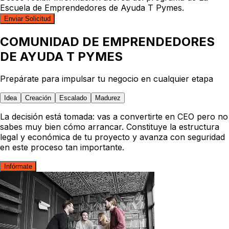
Escuela de Emprendedores de Ayuda T Pymes.
Enviar Solicitud
COMUNIDAD DE EMPRENDEDORES
DE AYUDA T PYMES
Prepárate para impulsar
tu negocio en cualquier etapa
Idea
Idea
Idea
Idea
Creación
Creación
Creación
Creación
Escalado
Escalado
Escalado
Escalado
Madurez
Madurez
Madurez
Madurez
Quieres conocer bien las reglas del juego antes de
La decisión está tomada: vas a convertirte en CEO pero no
Tu negocio ha empezado a funcionar. Afianza su
Quieres entender a tu asesor, saber qué pagas, cuándo y
lanzarte con tu idea. Profesionaliza tu plan de negocio con
sabes muy bien cómo arrancar. Constituye la estructura
crecimiento teniendo todo bajo control desde el día uno.
por qué, para
dejar atrás la sensación de no tener el
las herramientas adecuadas y evita la desinformación y
legal y económica de tu proyecto y avanza con seguridad
Evita los tropiezos y errores críticos habituales de CEOs
control
sobre temas cruciales. Prepara tu negocio para
sensación de vértigo que frenan tu proyecto.
en este proceso tan importante.
que no cuentan con formación aplicada a casos reales.
consolidarse, superar crisis o recibir inversiones.
Infórmate
Infórmate
Infórmate
Infórmate