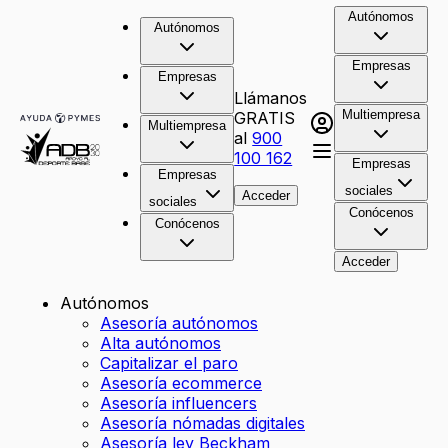
Autónomos
Autónomos
Empresas
Empresas
Llámanos
Multiempresa
GRATIS
Multiempresa
al
900
100 162
Empresas
Empresas
sociales
Acceder
sociales
Conócenos
Conócenos
Acceder
Autónomos
Asesoría autónomos
Alta autónomos
Capitalizar el paro
Asesoría ecommerce
Asesoría influencers
Asesoría nómadas digitales
Asesoría ley Beckham