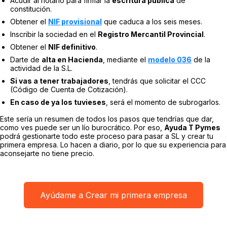
Acudir al notario para firmar la
escritura pública
de
constitución.
Obtener el
NIF provisional
que caduca a los seis meses.
Inscribir la sociedad en el
Registro Mercantil Provincial
.
Obtener el
NIF definitivo
.
Darte de
alta en Hacienda
, mediante el
modelo 036
de la
actividad de la S.L.
Si vas a tener trabajadores
, tendrás que solicitar el CCC
(Código de Cuenta de Cotización).
En caso de ya los tuvieses
, será el momento de subrogarlos.
Este sería un resumen de todos los pasos que tendrías que dar,
como ves puede ser un lío burocrático. Por eso,
Ayuda T Pymes
podrá gestionarte todo este proceso para pasar a SL y crear tu
primera empresa. Lo hacen a diario, por lo que su experiencia para
aconsejarte no tiene precio.
Ayúdame a Crear mi primera empresa