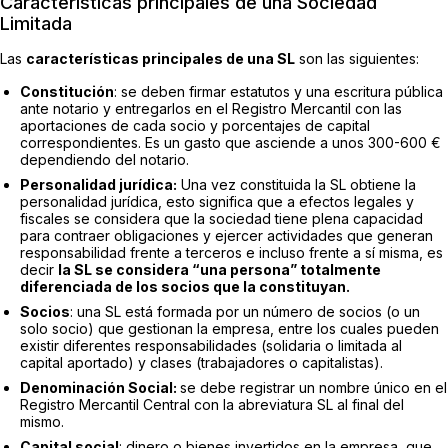
Características principales de una Sociedad
Limitada
Las
características principales de una SL
son las siguientes:
Constitución
: se deben firmar estatutos y una escritura pública
ante notario y entregarlos en el Registro Mercantil con las
aportaciones de cada socio y porcentajes de capital
correspondientes. Es un gasto que asciende a unos 300-600 €
dependiendo del notario.
Personalidad jurídica:
Una vez constituida la SL obtiene la
personalidad jurídica, esto significa que a efectos legales y
fiscales se considera que la sociedad tiene plena capacidad
para contraer obligaciones y ejercer actividades que generan
responsabilidad frente a terceros e incluso frente a sí misma, es
decir
la SL se considera “una persona” totalmente
diferenciada de los socios que la constituyan.
Socios
: una SL está formada por un número de socios (o un
solo socio) que gestionan la empresa, entre los cuales pueden
existir diferentes responsabilidades (solidaria o limitada al
capital aportado) y clases (trabajadores o capitalistas).
Denominación Social:
se debe registrar un nombre único en el
Registro Mercantil Central con la abreviatura SL al final del
mismo.
Capital social
: dinero o bienes invertidos en la empresa, que