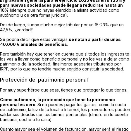
El gravamen general para el ejercicio 2023 está en un 25% y
para nuevas sociedades puede llegar a reducirse hasta un
10%
(siempre que no hayas ejercido la misma actividad como
autónomo u de otra forma jurídica).
Desde luego, suena mucho mejor tributar por un 15-23% que un
47,5%, ¿verdad?
Se podría decir que estas ventajas
se notan a partir de unos
40.000 € anuales de beneficios
.
Pero también hay que tener en cuenta que si todos los ingresos te
los vas a llevar como beneficio personal y no los vas a dejar como
patrimonio de la sociedad, finalmente acabarías tributando por
IRPF, por lo que no tendría mucho sentido constituir la sociedad.
Protección del patrimonio personal
Por muy superhéroe que seas, tienes que proteger lo que tienes.
Como autónomo, la protección que tiene tu patrimonio
personal es cero
. Si no puedes pagar tus gastos, como la cuota
de autónomo, la luz de tu local o Internet, los proveedores pueden
saldar sus deudas con tus bienes personales (dinero en tu cuenta
bancaria, coche o tu casa).
Cuanto mayor sea el volumen de facturación, mayor será el riesgo