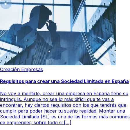
Creación Empresas
Requisitos para crear una Sociedad Limitada en España
No voy a mentirte, crear una empresa en España tiene su
intringulis. Aunque no sea lo más difícil que te vas a
encontrar, hay ciertos requisitos con los que tendrás que
cumplir para poder hacer tu sueño realidad. Montar una
Sociedad Limitada (SL) es una de las formas más comunes
de emprender, sobre todo si […]