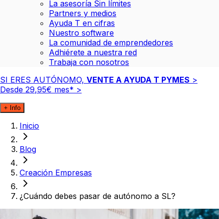
La asesoría Sin límites
Partners y medios
Ayuda T en cifras
Nuestro software
La comunidad de emprendedores
Adhiérete a nuestra red
Trabaja con nosotros
SI ERES AUTÓNOMO,
VENTE A AYUDA T PYMES
>
Desde
29
,
95
€
mes*
>
+ Info
Inicio
Blog
Creación Empresas
¿Cuándo debes pasar de autónomo a SL?