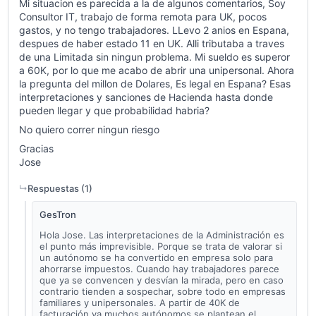
Mi situacion es parecida a la de algunos comentarios, Soy
Consultor IT, trabajo de forma remota para UK, pocos
gastos, y no tengo trabajadores. LLevo 2 anios en Espana,
despues de haber estado 11 en UK. Alli tributaba a traves
de una Limitada sin ningun problema. Mi sueldo es superor
a 60K, por lo que me acabo de abrir una unipersonal. Ahora
la pregunta del millon de Dolares, Es legal en Espana? Esas
interpretaciones y sanciones de Hacienda hasta donde
pueden llegar y que probabilidad habria?
No quiero correr ningun riesgo
Gracias
Jose
Respuestas (
1
)
GesTron
Hola Jose. Las interpretaciones de la Administración es
el punto más imprevisible. Porque se trata de valorar si
un autónomo se ha convertido en empresa solo para
ahorrarse impuestos. Cuando hay trabajadores parece
que ya se convencen y desvían la mirada, pero en caso
contrario tienden a sospechar, sobre todo en empresas
familiares y unipersonales. A partir de 40K de
facturación ya muchos autónomos se plantean el