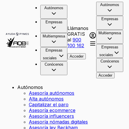
Autónomos
Autónomos
Empresas
Empresas
Llámanos
Multiempresa
GRATIS
Multiempresa
al
900
100 162
Empresas
Empresas
sociales
Acceder
sociales
Conócenos
Conócenos
Acceder
Autónomos
Asesoría autónomos
Alta autónomos
Capitalizar el paro
Asesoría ecommerce
Asesoría influencers
Asesoría nómadas digitales
Asesoría ley Beckham