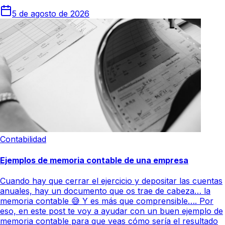
5 de agosto de 2026
Contabilidad
Ejemplos de memoria contable de una empresa
Cuando hay que cerrar el ejercicio y depositar las cuentas
anuales, hay un documento que os trae de cabeza… la
memoria contable 😅 Y es más que comprensible…. Por
eso, en este post te voy a ayudar con un buen ejemplo de
memoria contable para que veas cómo sería el resultado