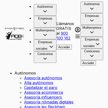
Autónomos
Autónomos
Empresas
Empresas
Llámanos
Multiempresa
GRATIS
Multiempresa
al
900
100 162
Empresas
Empresas
sociales
Acceder
sociales
Conócenos
Conócenos
Acceder
Autónomos
Asesoría autónomos
Alta autónomos
Capitalizar el paro
Asesoría ecommerce
Asesoría influencers
Asesoría nómadas digitales
Asesoría ley Beckham