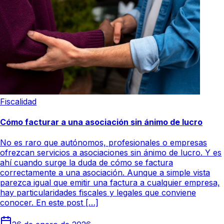
Fiscalidad
Cómo facturar a una asociación sin ánimo de lucro
No es raro que autónomos, profesionales o empresas
ofrezcan servicios a asociaciones sin ánimo de lucro. Y es
ahí cuando surge la duda de cómo se factura
correctamente a una asociación. Aunque a simple vista
parezca igual que emitir una factura a cualquier empresa,
hay particularidades fiscales y legales que conviene
conocer. En este post […]