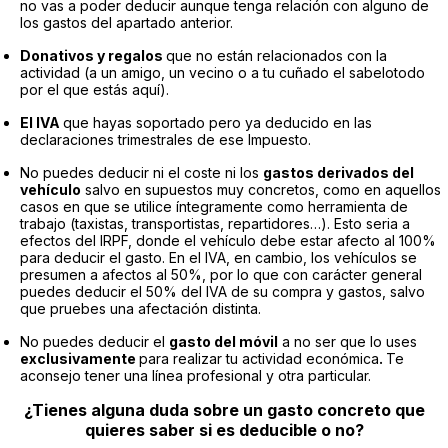
no vas a poder deducir aunque tenga relación con alguno de
los gastos del apartado anterior.
Donativos y regalos
que no están relacionados con la
actividad (a un amigo, un vecino o a tu cuñado el sabelotodo
por el que estás aquí).
El IVA
que hayas soportado pero ya deducido en las
declaraciones trimestrales de ese Impuesto.
No puedes deducir ni el coste ni los
gastos derivados del
vehículo
salvo en supuestos muy concretos, como en aquellos
casos en que se utilice íntegramente como herramienta de
trabajo (taxistas, transportistas, repartidores…). Esto seria a
efectos del IRPF, donde el vehículo debe estar afecto al 100%
para deducir el gasto. En el IVA, en cambio, los vehículos se
presumen a afectos al 50%, por lo que con carácter general
puedes deducir el 50% del IVA de su compra y gastos, salvo
que pruebes una afectación distinta.
No puedes deducir el
gasto del móvil
a no ser que lo uses
exclusivamente
para realizar tu actividad económica
.
Te
aconsejo tener una línea profesional y otra particular.
¿Tienes alguna duda sobre un gasto concreto que
quieres saber si es deducible o no?