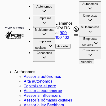
Autónomos
Autónomos
Empresas
Empresas
Llámanos
Multiempresa
GRATIS
Multiempresa
al
900
100 162
Empresas
Empresas
sociales
Acceder
sociales
Conócenos
Conócenos
Acceder
Autónomos
Asesoría autónomos
Alta autónomos
Capitalizar el paro
Asesoría ecommerce
Asesoría influencers
Asesoría nómadas digitales
Asesoría ley Beckham