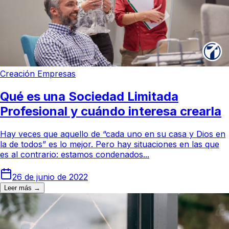
Creación Empresas
Qué es una Sociedad Limitada
Profesional y cuándo interesa crearla
Hay veces que aquello de “cada uno en su casa y Dios en
la de todos” es lo mejor. Pero hay situaciones en las que
es al contrario: estamos condenados...
26 de junio de 2022
Leer más →