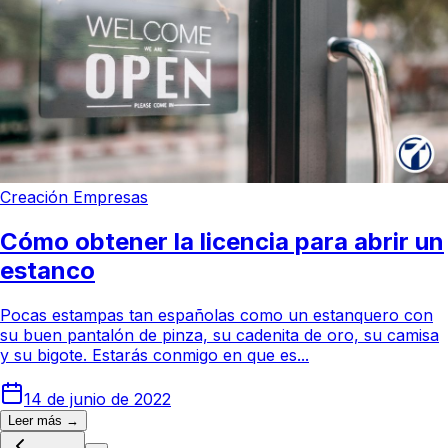
Creación Empresas
Cómo obtener la licencia para abrir un
estanco
Pocas estampas tan españolas como un estanquero con
su buen pantalón de pinza, su cadenita de oro, su camisa
y su bigote. Estarás conmigo en que es...
14 de junio de 2022
Leer más →