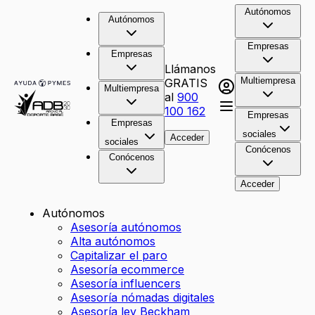
Autónomos
Autónomos
Empresas
Empresas
Llámanos
Multiempresa
GRATIS
Multiempresa
al
900
100 162
Empresas
Empresas
sociales
Acceder
sociales
Conócenos
Conócenos
Acceder
Autónomos
Asesoría autónomos
Alta autónomos
Capitalizar el paro
Asesoría ecommerce
Asesoría influencers
Asesoría nómadas digitales
Asesoría ley Beckham