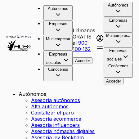
Autónomos
Autónomos
Empresas
Empresas
Llámanos
Multiempresa
GRATIS
Multiempresa
al
900
100 162
Empresas
Empresas
sociales
Acceder
sociales
Conócenos
Conócenos
Acceder
Autónomos
Asesoría autónomos
Alta autónomos
Capitalizar el paro
Asesoría ecommerce
Asesoría influencers
Asesoría nómadas digitales
Asesoría ley Beckham