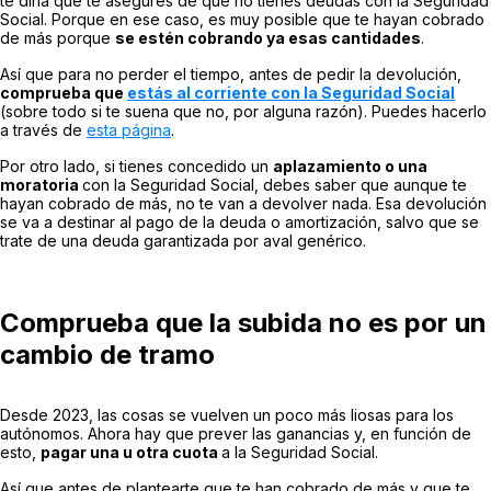
te diría que te asegures de que no tienes deudas con la Seguridad
Social. Porque en ese caso, es muy posible que te hayan cobrado
de más porque
se estén cobrando ya esas cantidades
.
Así que para no perder el tiempo, antes de pedir la devolución,
comprueba que
estás al corriente con la Seguridad Social
(sobre todo si te suena que no, por alguna razón). Puedes hacerlo
a través de
esta página
.
Por otro lado, si tienes concedido un
aplazamiento o una
moratoria
con la Seguridad Social, debes saber que aunque te
hayan cobrado de más, no te van a devolver nada. Esa devolución
se va a destinar al pago de la deuda o amortización, salvo que se
trate de una deuda garantizada por aval genérico.
Comprueba que la subida no es por un
cambio de tramo
Desde 2023, las cosas se vuelven un poco más liosas para los
autónomos. Ahora hay que prever las ganancias y, en función de
esto,
pagar una u otra cuota
a la Seguridad Social.
Así que antes de plantearte que te han cobrado de más y que te