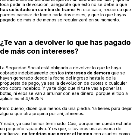
toca pedir la devolución, asegúrate que esto no se debe a que
has solicitado un cambio de tramo
. En ese caso, recuerda que
puedes cambiar de tramo cada dos meses, y que lo que hayas
pagado de más o de menos se regularizará en su momento.
¿Te van a devolver lo que has pagado
de más con intereses?
La Seguridad Social está obligada a devolver lo que te haya
cobrado indebidamente con los
intereses de demora
que se
hayan generado desde la fecha del ingreso hasta la de la
propuesta de pago, ya sea la devolución de cuotas o cualquier
otro cobro indebido. Y ya te digo que ni tú te vas a poner las
botas, ni ellos se van a arruinar con ese dinero, porque el tipo a
aplicar es el 4,0625%.
Pero bueno, dicen que menos da una piedra. Ya tienes para dejar
alguna que otra propina por ahí, al menos.
Y nada, ya casi hemos terminado. Casi, porque me queda echarte
un pequeño rapapolvo. Y es que, si tuvieras una asesoría de
confianza,
no tendrías que perder el tiempo
con asuntos como