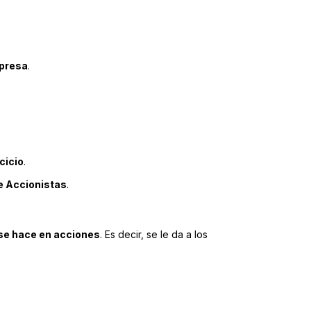
mpresa
.
cicio
.
e Accionistas
.
 se hace en acciones
. Es decir, se le da a los