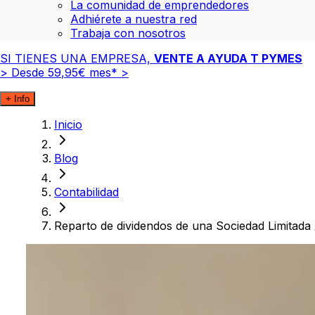
La comunidad de emprendedores
Adhiérete a nuestra red
Trabaja con nosotros
SI TIENES UNA EMPRESA,
VENTE A AYUDA T PYMES
>
Desde
59
,
95
€
mes*
>
+ Info
Inicio
Blog
Contabilidad
Reparto de dividendos de una Sociedad Limitad