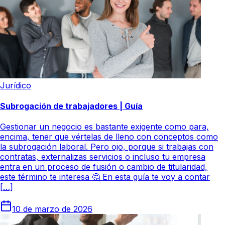
Jurídico
Subrogación de trabajadores | Guía
Gestionar un negocio es bastante exigente como para,
encima, tener que vértelas de lleno con conceptos como
la subrogación laboral. Pero ojo, porque si trabajas con
contratas, externalizas servicios o incluso tu empresa
entra en un proceso de fusión o cambio de titularidad,
este término te interesa 🤔 En esta guía te voy a contar
[…]
10 de marzo de 2026