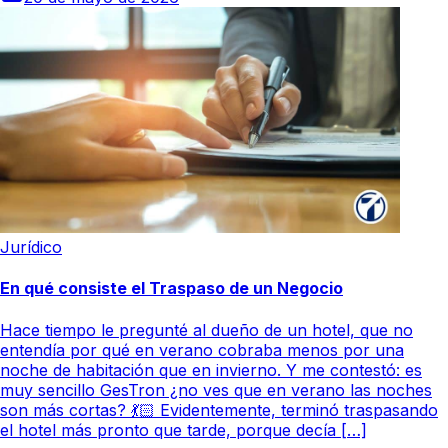
Jurídico
En qué consiste el Traspaso de un Negocio
Hace tiempo le pregunté al dueño de un hotel, que no
entendía por qué en verano cobraba menos por una
noche de habitación que en invierno. Y me contestó: es
muy sencillo GesTron ¿no ves que en verano las noches
son más cortas? 💃🏻 Evidentemente, terminó traspasando
el hotel más pronto que tarde, porque decía […]