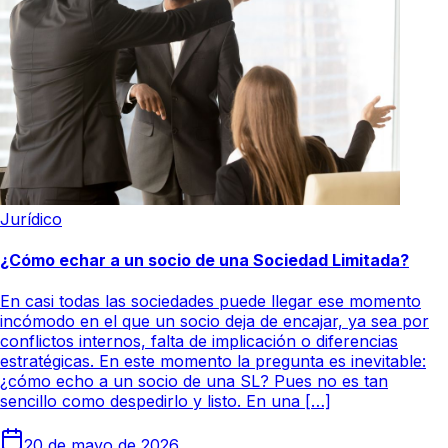
Jurídico
¿Cómo echar a un socio de una Sociedad Limitada?
En casi todas las sociedades puede llegar ese momento
incómodo en el que un socio deja de encajar, ya sea por
conflictos internos, falta de implicación o diferencias
estratégicas. En este momento la pregunta es inevitable:
¿cómo echo a un socio de una SL? Pues no es tan
sencillo como despedirlo y listo. En una […]
20 de mayo de 2026