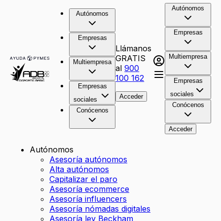
Autónomos
Autónomos
Empresas
Empresas
Llámanos
Multiempresa
GRATIS
Multiempresa
al
900
100 162
Empresas
Empresas
sociales
Acceder
sociales
Conócenos
Conócenos
Acceder
Autónomos
Asesoría autónomos
Alta autónomos
Capitalizar el paro
Asesoría ecommerce
Asesoría influencers
Asesoría nómadas digitales
Asesoría ley Beckham