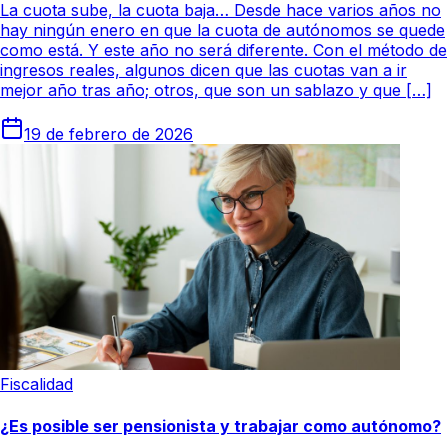
La cuota sube, la cuota baja… Desde hace varios años no
hay ningún enero en que la cuota de autónomos se quede
como está. Y este año no será diferente. Con el método de
ingresos reales, algunos dicen que las cuotas van a ir
mejor año tras año; otros, que son un sablazo y que […]
19 de febrero de 2026
Fiscalidad
¿Es posible ser pensionista y trabajar como autónomo?