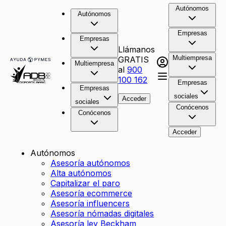
Autónomos
Autónomos
Empresas
Empresas
Llámanos
Multiempresa
GRATIS
Multiempresa
al
900
100 162
Empresas
Empresas
sociales
Acceder
sociales
Conócenos
Conócenos
Acceder
Autónomos
Asesoría autónomos
Alta autónomos
Capitalizar el paro
Asesoría ecommerce
Asesoría influencers
Asesoría nómadas digitales
Asesoría ley Beckham