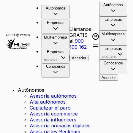
Autónomos
Autónomos
Empresas
Empresas
Llámanos
Multiempresa
GRATIS
Multiempresa
al
900
100 162
Empresas
Empresas
sociales
Acceder
sociales
Conócenos
Conócenos
Acceder
Autónomos
Asesoría autónomos
Alta autónomos
Capitalizar el paro
Asesoría ecommerce
Asesoría influencers
Asesoría nómadas digitales
Asesoría ley Beckham