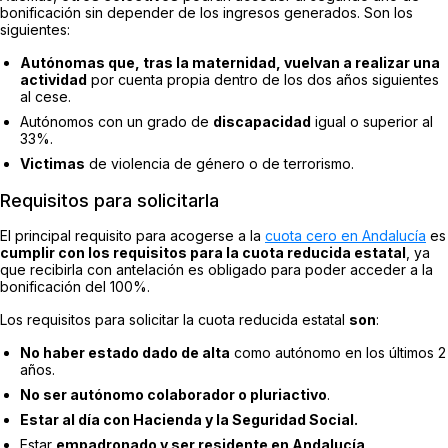
bonificación sin depender de los ingresos generados. Son los
siguientes:
Autónomas que, tras la maternidad, vuelvan a realizar una
actividad
por cuenta propia dentro de los dos años siguientes
al cese.
Autónomos con un grado de
discapacidad
igual o superior al
33%.
Victimas
de violencia de género o de terrorismo.
Requisitos para solicitarla
El principal requisito para acogerse a la
cuota cero en
Andalucía
es
cumplir con los requisitos para la cuota reducida estatal
, ya
que recibirla con antelación es obligado para poder acceder a la
bonificación del 100%.
Los requisitos para solicitar la cuota reducida estatal
son
:
No haber estado dado de alta
como autónomo en los últimos 2
años.
No ser autónomo colaborador o pluriactivo
.
Estar al día con Hacienda y la Seguridad Social.
Estar
empadronado y ser residente en Andalucía
.