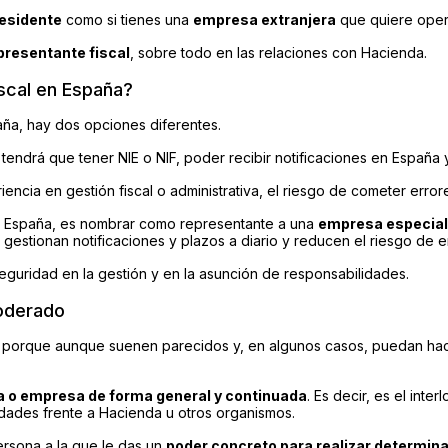
residente
como si tienes una
empresa extranjera
que quiere oper
presentante fiscal
, sobre todo en las relaciones con Hacienda.
iscal en España?
paña, hay dos opciones diferentes.
 tendrá que tener NIE o NIF, poder recibir notificaciones en España 
iencia en gestión fiscal o administrativa, el riesgo de cometer errore
 en España, es nombrar como representante a una
empresa especial
gestionan notificaciones y plazos a diario y reducen el riesgo de e
eguridad en la gestión y en la asunción de responsabilidades.
poderado
, porque aunque suenen parecidos y, en algunos casos, puedan hac
a o empresa de forma general y continuada
. Es decir, es el inter
dades frente a Hacienda u otros organismos.
ersona a la que le das un
poder concreto para realizar determin