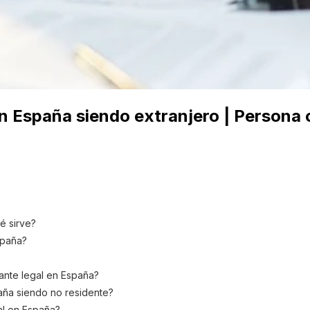
en España siendo extranjero | Persona
é sirve?
spaña?
ante legal en España?
paña siendo no residente?
al en España?