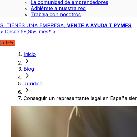
La comunidad de emprendedores
Adhiérete a nuestra red
Trabaja con nosotros
SI TIENES UNA EMPRESA,
VENTE A AYUDA T PYMES
>
Desde
59
,
95
€
mes*
>
+ Info
Inicio
Blog
Jurídico
Conseguir un representante legal en España sie