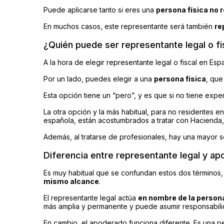
Puede aplicarse tanto si eres una
persona física no 
En muchos casos, este representante será también
re
¿Quién puede ser representante legal o f
A la hora de elegir representante legal o fiscal en Es
Por un lado, puedes elegir a una
persona física
, que
Esta opción tiene un “pero”, y es que si no tiene exper
La otra opción y la más habitual, para no residentes
española, están acostumbrados a tratar con Hacienda, 
Además, al tratarse de profesionales, hay una mayor s
Diferencia entre representante legal y a
Es muy habitual que se confundan estos dos términos
mismo alcance
.
El representante legal actúa
en nombre de la person
más amplia y permanente y puede asumir responsabili
En cambio, el apoderado funciona diferente. Es una p