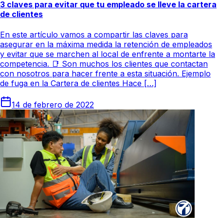
3 claves para evitar que tu empleado se lleve la cartera
de clientes
En este artículo vamos a compartir las claves para
asegurar en la máxima medida la retención de empleados
y evitar que se marchen al local de enfrente a montarte la
competencia. 📑 Son muchos los clientes que contactan
con nosotros para hacer frente a esta situación. Ejemplo
de fuga en la Cartera de clientes Hace […]
14 de febrero de 2022