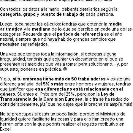
Con todos los datos a la mano, deberás detallarlos según la
categoría
,
grupo
y
puesto de trabajo
de cada persona.
Luego, toca hacer los cálculos: tendrás que obtener la
media
aritmética
y la
mediana
de lo que se percibe en cada una de las
categorías. Recuerda que el
periodo de referencia
es el año
natural, siempre que no haya habido grandes cambios que
necesiten ser reflejados.
Una vez que tengas toda la información, si detectas alguna
irregularidad, tendrás que adjuntar un documento en el que se
presenten las medidas que vas a tomar para solucionarlo… y, por
supuesto, ponerlas en práctica. 😅
Y ojo,
si tu empresa tiene más de 50 trabajadores
y existe una
diferencia salarial del
5% o más
entre hombres y mujeres, tendrás
que justificar que
esa diferencia no está relacionada con el
género
. Sí, antes el límite era del 25%, pero con la
Ley de
Transparencia de la Comisión Europea
, la cifra se ha reducido
considerablemente. ¡Así que no dejes que la brecha se amplíe más!
No te preocupes si estás un poco liado, porque el Ministerio de
Igualdad quiere facilitarte las cosas y para ello han creado una
herramienta con la que podrás realizar el registro retributivo en
Excel.