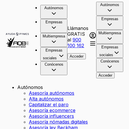
Autónomos
Autónomos
Empresas
Empresas
Llámanos
Multiempresa
GRATIS
Multiempresa
al
900
100 162
Empresas
Empresas
sociales
Acceder
sociales
Conócenos
Conócenos
Acceder
Autónomos
Asesoría autónomos
Alta autónomos
Capitalizar el paro
Asesoría ecommerce
Asesoría influencers
Asesoría nómadas digitales
Asesoría ley Beckham