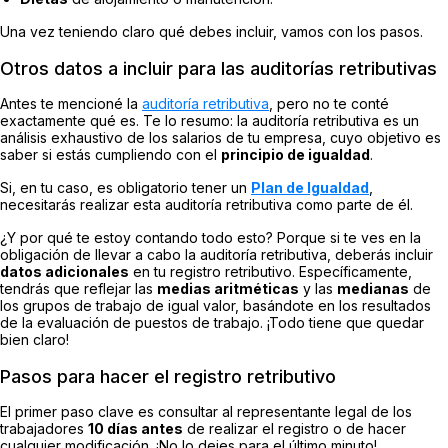
Una vez teniendo claro qué debes incluir, vamos con los pasos.
Otros datos a incluir para las auditorías retributivas
Antes te mencioné la
auditoría retributiva
, pero no te conté
exactamente qué es. Te lo resumo: la auditoría retributiva es un
análisis exhaustivo de los salarios de tu empresa, cuyo objetivo es
saber si estás cumpliendo con el
principio de igualdad
.
Si, en tu caso, es obligatorio tener un
Plan de Igualdad
,
necesitarás realizar esta auditoría retributiva como parte de él.
¿Y por qué te estoy contando todo esto? Porque si te ves en la
obligación de llevar a cabo la auditoría retributiva, deberás incluir
datos adicionales
en tu registro retributivo. Específicamente,
tendrás que reflejar las
medias aritméticas
y las
medianas
de
los grupos de trabajo de igual valor, basándote en los resultados
de la evaluación de puestos de trabajo. ¡Todo tiene que quedar
bien claro!
Pasos para hacer el registro retributivo
El primer paso clave es consultar al representante legal de los
trabajadores
10 días antes
de realizar el registro o de hacer
cualquier modificación. ¡No lo dejes para el último minuto!