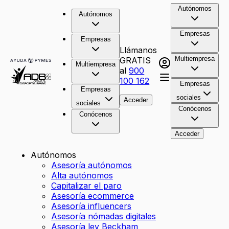
Autónomos
Autónomos
Empresas
Empresas
Llámanos
Multiempresa
GRATIS
Multiempresa
al
900
100 162
Empresas
Empresas
sociales
Acceder
sociales
Conócenos
Conócenos
Acceder
Autónomos
Asesoría autónomos
Alta autónomos
Capitalizar el paro
Asesoría ecommerce
Asesoría influencers
Asesoría nómadas digitales
Asesoría ley Beckham