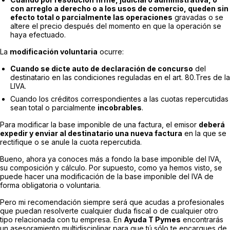
con arreglo a derecho o a los usos de comercio, queden sin
efecto total o parcialmente las operaciones
gravadas o se
altere el precio después del momento en que la operación se
haya efectuado.
La
modificación voluntaria
ocurre:
Cuando se dicte auto de declaración de concurso
del
destinatario en las condiciones reguladas en el art. 80.Tres de la
LIVA.
Cuando los créditos correspondientes a las cuotas repercutidas
sean total o parcialmente
incobrables
.
Para modificar la base imponible de una factura, el emisor
deberá
expedir y enviar al destinatario una nueva factura
en la que se
rectifique o se anule la cuota repercutida.
Bueno, ahora ya conoces más a fondo la base imponible del IVA,
su composición y cálculo. Por supuesto, como ya hemos visto, se
puede hacer una modificación de la base imponible del IVA de
forma obligatoria o voluntaria.
Pero mi recomendación siempre será que acudas a profesionales
que puedan resolverte cualquier duda fiscal o de cualquier otro
tipo relacionada con tu empresa. En
Ayuda T Pymes
encontrarás
un asesoramiento multidisciplinar para que tú sólo te encargues de