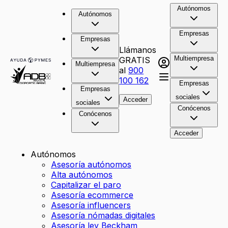
Autónomos
Autónomos
Empresas
Empresas
Llámanos
Multiempresa
GRATIS
Multiempresa
al
900
100 162
Empresas
Empresas
sociales
Acceder
sociales
Conócenos
Conócenos
Acceder
Autónomos
Asesoría autónomos
Alta autónomos
Capitalizar el paro
Asesoría ecommerce
Asesoría influencers
Asesoría nómadas digitales
Asesoría ley Beckham