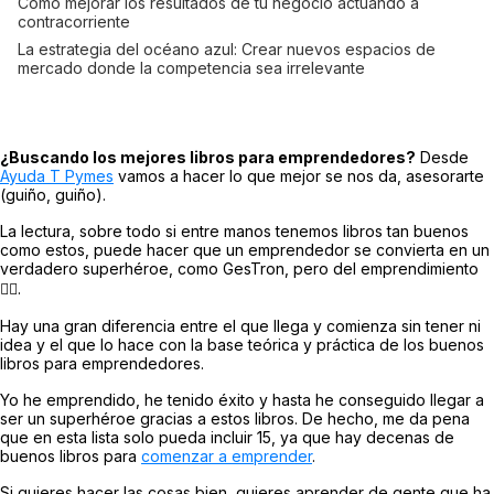
Cómo mejorar los resultados de tu negocio actuando a
contracorriente
La estrategia del océano azul: Crear nuevos espacios de
mercado donde la competencia sea irrelevante
¿Buscando los mejores libros para emprendedores?
Desde
Ayuda T Pymes
vamos a hacer lo que mejor se nos da, asesorarte
(guiño, guiño).
La lectura, sobre todo si entre manos tenemos libros tan buenos
como estos, puede hacer que un emprendedor se convierta en un
verdadero superhéroe, como GesTron, pero del emprendimiento
🦸‍♂.
Hay una gran diferencia entre el que llega y comienza sin tener ni
idea y el que lo hace con la base teórica y práctica de los buenos
libros para emprendedores.
Yo he emprendido, he tenido éxito y hasta he conseguido llegar a
ser un superhéroe gracias a estos libros. De hecho, me da pena
que en esta lista solo pueda incluir 15, ya que hay decenas de
buenos libros para
comenzar a emprender
.
Si quieres hacer las cosas bien, quieres aprender de gente que ha