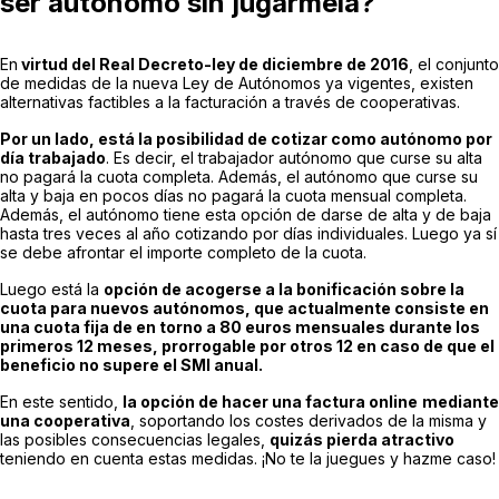
ser autónomo sin jugármela?
En
virtud del Real Decreto-ley de diciembre de 2016
, el conjunto
de medidas de la nueva Ley de Autónomos ya vigentes, existen
alternativas factibles a la facturación a través de cooperativas.
Por un lado, está la posibilidad de cotizar como autónomo por
día trabajado
. Es decir, el trabajador autónomo que curse su alta
no pagará la cuota completa. Además, el autónomo que curse su
alta y baja en pocos días no pagará la cuota mensual completa.
Además, el autónomo tiene esta opción de darse de alta y de baja
hasta tres veces al año cotizando por días individuales. Luego ya sí
se debe afrontar el importe completo de la cuota.
Luego está la
opción de acogerse a la bonificación sobre la
cuota para nuevos autónomos, que actualmente consiste en
una cuota fija de en torno a 80 euros mensuales durante los
primeros 12 meses, prorrogable por otros 12 en caso de que el
beneficio no supere el SMI anual.
En este sentido,
la opción de hacer una factura online
mediante
una cooperativa
, soportando los costes derivados de la misma y
las posibles consecuencias legales,
quizás pierda atractivo
teniendo en cuenta estas medidas. ¡No te la juegues y hazme caso!