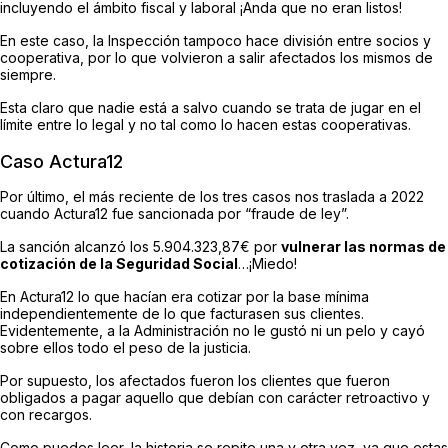
incluyendo el ámbito fiscal y laboral ¡Anda que no eran listos!
En este caso, la Inspección tampoco hace división entre socios y
cooperativa, por lo que volvieron a salir afectados los mismos de
siempre.
Esta claro que nadie está a salvo cuando se trata de jugar en el
límite entre lo legal y no tal como lo hacen estas cooperativas.
Caso Actura12
Por último, el más reciente de los tres casos nos traslada a 2022
cuando Actura12 fue sancionada por “fraude de ley”.
La sanción alcanzó los 5.904.323,87€ por
vulnerar las normas de
cotización de la Seguridad Social
…¡Miedo!
En Actura12 lo que hacían era cotizar por la base mínima
independientemente de lo que facturasen sus clientes.
Evidentemente, a la Administración no le gustó ni un pelo y cayó
sobre ellos todo el peso de la justicia.
Por supuesto, los afectados fueron los clientes que fueron
obligados a pagar aquello que debían con carácter retroactivo y
con recargos.
Como puedes leer, la historia se repite una y otra vez, ya que estas