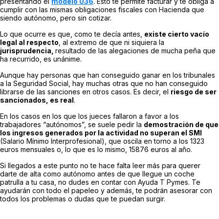
presentando el
modelo 036
. Esto te permite facturar y te obliga a
cumplir con las mismas obligaciones fiscales con Hacienda que
siendo autónomo, pero sin cotizar.
Lo que ocurre es que, como te decía antes,
existe cierto vacío
legal al respecto
, al extremo de que ni siquiera la
jurisprudencia,
resultado de las alegaciones de mucha peña que
ha recurrido, es unánime.
Aunque hay personas que han conseguido ganar en los tribunales
a la Seguridad Social, hay muchas otras que no han conseguido
librarse de las sanciones en otros casos. Es decir, el
riesgo de ser
sancionados, es real
.
En los casos en los que los jueces fallaron a favor a los
trabajadores “autónomos”, se suele pedir la
demostración de que
los ingresos generados por la actividad no superan el SMI
(Salario Mínimo Interprofesional), que oscila en torno a los 1323
euros mensuales o, lo que es lo mismo, 15876 euros al año.
Si llegados a este punto no te hace falta leer más para querer
darte de alta como autónomo antes de que llegue un coche
patrulla a tu casa, no dudes en contar con Ayuda T Pymes. Te
ayudarán con todo el papeleo y además, te podrán asesorar con
todos los problemas o dudas que te puedan surgir.