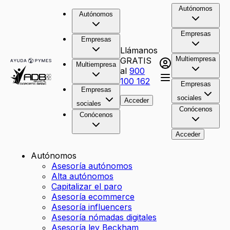
Autónomos
Autónomos
Empresas
Empresas
Llámanos
Multiempresa
GRATIS
Multiempresa
al
900
100 162
Empresas
Empresas
sociales
Acceder
sociales
Conócenos
Conócenos
Acceder
Autónomos
Asesoría autónomos
Alta autónomos
Capitalizar el paro
Asesoría ecommerce
Asesoría influencers
Asesoría nómadas digitales
Asesoría ley Beckham