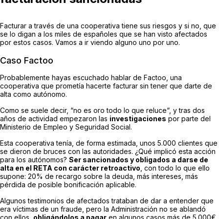
Facturar a través de una cooperativa tiene sus riesgos y si no, que
se lo digan a los miles de españoles que se han visto afectados
por estos casos. Vamos a ir viendo alguno uno por uno.
Caso Factoo
Probablemente hayas escuchado hablar de Factoo, una
cooperativa que prometía hacerte facturar sin tener que darte de
alta como autónomo.
Como se suele decir, “
no es oro todo lo que reluce
“, y tras dos
años de actividad empezaron las
investigaciones
por parte del
Ministerio de Empleo y Seguridad Social.
Esta cooperativa tenía, de forma estimada, unos 5.000 clientes que
se dieron de bruces con las autoridades. ¿Qué implicó esta acción
para los autónomos?
Ser sancionados y obligados a darse de
alta en el RETA con carácter retroactivo
, con todo lo que ello
supone: 20% de recargo sobre la deuda, más intereses, más
pérdida de posible bonificación aplicable.
Algunos testimonios de afectados trataban de dar a entender que
era víctimas de un fraude, pero la Administración no se ablandó
con ellos,
obligándolos a pagar
en algunos casos más de 5.000€.