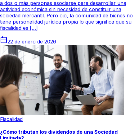
a dos o más personas asociarse para desarrollar una
actividad económica sin necesidad de constituir una
sociedad mercantil. Pero ojo, la comunidad de bienes no
tiene personalidad jurídica propia lo que significa que su
fiscalidad es […]
22 de enero de 2026
Fiscalidad
¿Cómo tributan los dividendos de una Sociedad
Limitada?