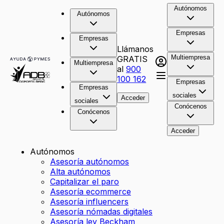
Autónomos
Autónomos
Empresas
Empresas
Llámanos
Multiempresa
GRATIS
Multiempresa
al
900
100 162
Empresas
Empresas
sociales
Acceder
sociales
Conócenos
Conócenos
Acceder
Autónomos
Asesoría autónomos
Alta autónomos
Capitalizar el paro
Asesoría ecommerce
Asesoría influencers
Asesoría nómadas digitales
Asesoría ley Beckham