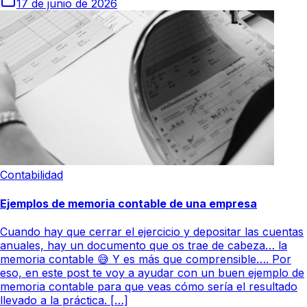
17 de junio de 2026
Contabilidad
Ejemplos de memoria contable de una empresa
Cuando hay que cerrar el ejercicio y depositar las cuentas
anuales, hay un documento que os trae de cabeza… la
memoria contable 😅 Y es más que comprensible…. Por
eso, en este post te voy a ayudar con un buen ejemplo de
memoria contable para que veas cómo sería el resultado
llevado a la práctica. […]