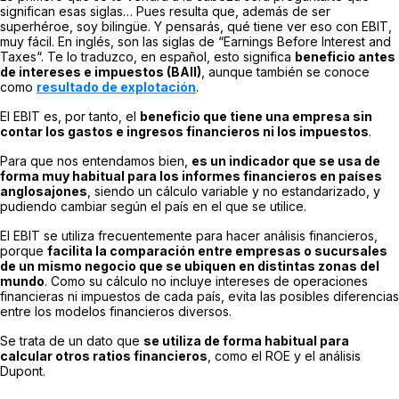
significan esas siglas… Pues resulta que, además de ser
superhéroe, soy bilingüe. Y pensarás, qué tiene ver eso con EBIT,
muy fácil. En inglés, son las siglas de “
Earnings Before Interest and
Taxes
“. Te lo traduzco, en español, esto significa
beneficio antes
de intereses e impuestos (BAII)
, aunque también se conoce
como
resultado de explotación
.
El EBIT es, por tanto, el
beneficio que tiene una empresa sin
contar los gastos e ingresos financieros ni los impuestos
.
Para que nos entendamos bien,
es un indicador que se usa de
forma muy habitual para los informes financieros en países
anglosajones
, siendo un cálculo variable y no estandarizado, y
pudiendo cambiar según el país en el que se utilice.
El EBIT se utiliza frecuentemente para hacer análisis financieros,
porque
facilita la comparación entre empresas o sucursales
de un mismo negocio que se ubiquen en distintas zonas del
mundo
. Como su cálculo no incluye intereses de operaciones
financieras ni impuestos de cada país, evita las posibles diferencias
entre los modelos financieros diversos.
Se trata de un dato que
se utiliza de forma habitual para
calcular otros ratios financieros
, como el ROE y el análisis
Dupont.