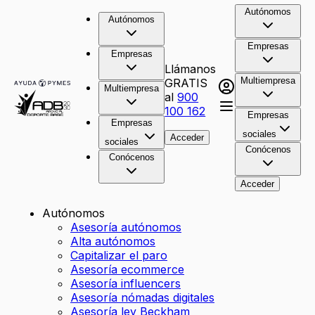
Autónomos
Autónomos
Empresas
Empresas
Llámanos
Multiempresa
GRATIS
Multiempresa
al
900
100 162
Empresas
Empresas
sociales
Acceder
sociales
Conócenos
Conócenos
Acceder
Autónomos
Asesoría autónomos
Alta autónomos
Capitalizar el paro
Asesoría ecommerce
Asesoría influencers
Asesoría nómadas digitales
Asesoría ley Beckham