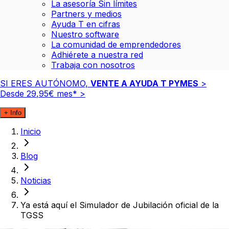
La asesoría Sin límites
Partners y medios
Ayuda T en cifras
Nuestro software
La comunidad de emprendedores
Adhiérete a nuestra red
Trabaja con nosotros
SI ERES AUTÓNOMO,
VENTE A AYUDA T PYMES
>
Desde
29
,
95
€
mes*
>
+ Info
Inicio
Blog
Noticias
Ya está aquí el Simulador de Jubilación oficial de la
TGSS