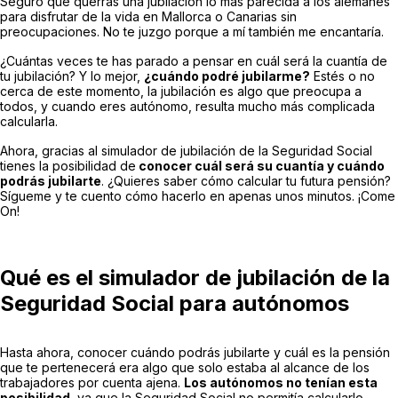
Seguro que querrás una jubilación lo más parecida a los alemanes
para disfrutar de la vida en Mallorca o Canarias sin
preocupaciones. No te juzgo porque a mí también me encantaría.
¿Cuántas veces te has parado a pensar en cuál será la cuantía de
tu jubilación? Y lo mejor,
¿cuándo podré jubilarme?
Estés o no
cerca de este momento, la jubilación es algo que preocupa a
todos, y cuando eres autónomo, resulta mucho más complicada
calcularla.
Ahora, gracias al simulador de jubilación de la Seguridad Social
tienes la posibilidad de
conocer cuál será su cuantía y cuándo
podrás jubilarte
. ¿Quieres saber cómo calcular tu futura pensión?
Sígueme y te cuento cómo hacerlo en apenas unos minutos. ¡Come
On!
Qué es el simulador de jubilación de la
Seguridad Social para autónomos
Hasta ahora, conocer cuándo podrás jubilarte y cuál es la pensión
que te pertenecerá era algo que solo estaba al alcance de los
trabajadores por cuenta ajena.
Los autónomos no tenían esta
posibilidad
, ya que la Seguridad Social no permitía calcularlo