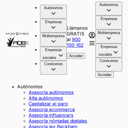
Autónomos
Autónomos
Empresas
Empresas
Llámanos
Multiempresa
GRATIS
Multiempresa
al
900
100 162
Empresas
Empresas
sociales
Acceder
sociales
Conócenos
Conócenos
Acceder
Autónomos
Asesoría autónomos
Alta autónomos
Capitalizar el paro
Asesoría ecommerce
Asesoría influencers
Asesoría nómadas digitales
Asesoría ley Beckham