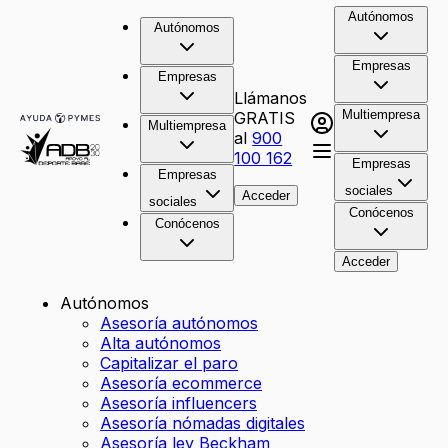
Autónomos
Autónomos
Empresas
Empresas
Llámanos
Multiempresa
GRATIS
Multiempresa
al
900
100 162
Empresas
Empresas
sociales
Acceder
sociales
Conócenos
Conócenos
Acceder
Autónomos
Asesoría autónomos
Alta autónomos
Capitalizar el paro
Asesoría ecommerce
Asesoría influencers
Asesoría nómadas digitales
Asesoría ley Beckham