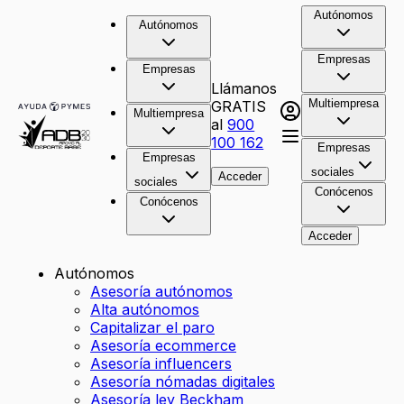
Autónomos
Autónomos
Empresas
Empresas
Llámanos
Multiempresa
GRATIS
Multiempresa
al
900
100 162
Empresas
Empresas
sociales
Acceder
sociales
Conócenos
Conócenos
Acceder
Autónomos
Asesoría autónomos
Alta autónomos
Capitalizar el paro
Asesoría ecommerce
Asesoría influencers
Asesoría nómadas digitales
Asesoría ley Beckham