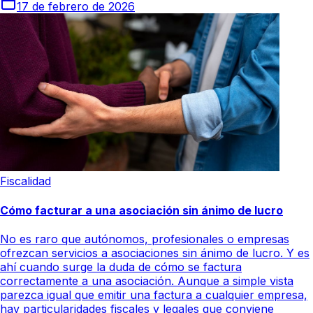
17 de febrero de 2026
Fiscalidad
Cómo facturar a una asociación sin ánimo de lucro
No es raro que autónomos, profesionales o empresas
ofrezcan servicios a asociaciones sin ánimo de lucro. Y es
ahí cuando surge la duda de cómo se factura
correctamente a una asociación. Aunque a simple vista
parezca igual que emitir una factura a cualquier empresa,
hay particularidades fiscales y legales que conviene