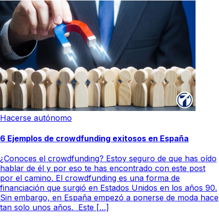
Hacerse autónomo
6 Ejemplos de crowdfunding exitosos en España
¿Conoces el crowdfunding? Estoy seguro de que has oído
hablar de él y por eso te has encontrado con este post
por el camino. El crowdfunding es una forma de
financiación que surgió en Estados Unidos en los años 90.
Sin embargo, en España empezó a ponerse de moda hace
tan solo unos años. Este […]