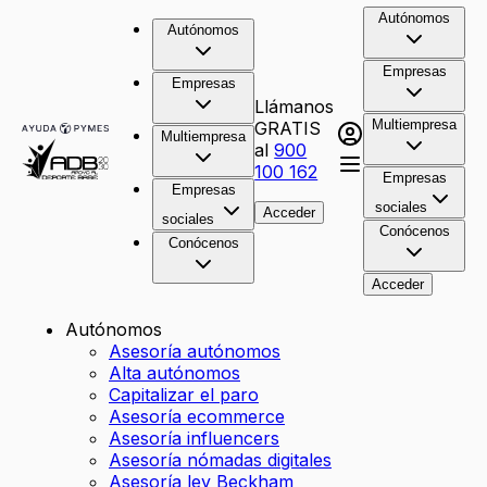
Autónomos
Autónomos
Empresas
Empresas
Llámanos
Multiempresa
GRATIS
Multiempresa
al
900
100 162
Empresas
Empresas
sociales
Acceder
sociales
Conócenos
Conócenos
Acceder
Autónomos
Asesoría autónomos
Alta autónomos
Capitalizar el paro
Asesoría ecommerce
Asesoría influencers
Asesoría nómadas digitales
Asesoría ley Beckham