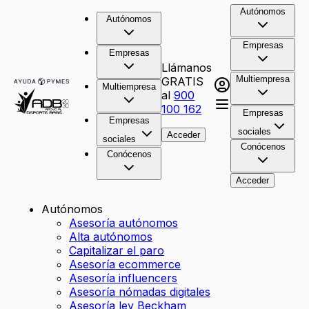
Autónomos
Autónomos
Empresas
Empresas
Llámanos
Multiempresa
GRATIS
Multiempresa
al
900
100 162
Empresas
Empresas
sociales
Acceder
sociales
Conócenos
Conócenos
Acceder
Autónomos
Asesoría autónomos
Alta autónomos
Capitalizar el paro
Asesoría ecommerce
Asesoría influencers
Asesoría nómadas digitales
Asesoría ley Beckham