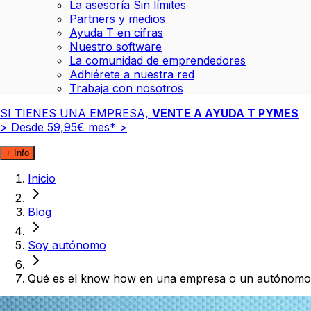
La asesoría Sin límites
Partners y medios
Ayuda T en cifras
Nuestro software
La comunidad de emprendedores
Adhiérete a nuestra red
Trabaja con nosotros
SI TIENES UNA EMPRESA,
VENTE A AYUDA T PYMES
>
Desde
59
,
95
€
mes*
>
+ Info
Inicio
Blog
Soy autónomo
Qué es el know how en una empresa o un autónomo