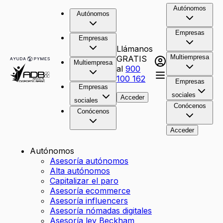
Autónomos
Autónomos
Empresas
Empresas
Llámanos
Multiempresa
GRATIS
Multiempresa
al
900
100 162
Empresas
Empresas
sociales
Acceder
sociales
Conócenos
Conócenos
Acceder
Autónomos
Asesoría autónomos
Alta autónomos
Capitalizar el paro
Asesoría ecommerce
Asesoría influencers
Asesoría nómadas digitales
Asesoría ley Beckham