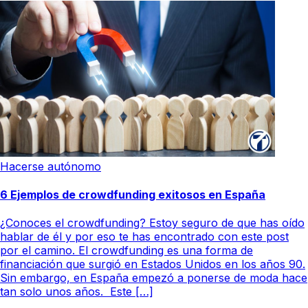
Hacerse autónomo
6 Ejemplos de crowdfunding exitosos en España
¿Conoces el crowdfunding? Estoy seguro de que has oído
hablar de él y por eso te has encontrado con este post
por el camino. El crowdfunding es una forma de
financiación que surgió en Estados Unidos en los años 90.
Sin embargo, en España empezó a ponerse de moda hace
tan solo unos años. Este […]