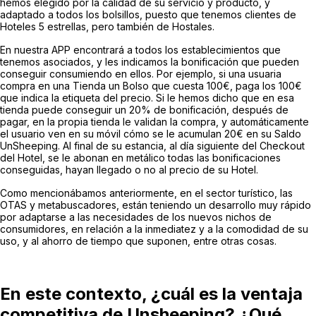
hemos elegido por la calidad de su servicio y producto, y
adaptado a todos los bolsillos, puesto que tenemos clientes de
Hoteles 5 estrellas, pero también de Hostales.
En nuestra APP encontrará a todos los establecimientos que
tenemos asociados, y les indicamos la bonificación que pueden
conseguir consumiendo en ellos. Por ejemplo, si una usuaria
compra en una Tienda un Bolso que cuesta 100€, paga los 100€
que indica la etiqueta del precio. Si le hemos dicho que en esa
tienda puede conseguir un 20% de bonificación, después de
pagar, en la propia tienda le validan la compra, y automáticamente
el usuario ven en su móvil cómo se le acumulan 20€ en su Saldo
UnSheeping. Al final de su estancia, al día siguiente del Checkout
del Hotel, se le abonan en metálico todas las bonificaciones
conseguidas, hayan llegado o no al precio de su Hotel.
Como mencionábamos anteriormente, en el sector turístico, las
OTAS y metabuscadores, están teniendo un desarrollo muy rápido
por adaptarse a las necesidades de los nuevos nichos de
consumidores, en relación a la inmediatez y a la comodidad de su
uso, y al ahorro de tiempo que suponen, entre otras cosas.
En este contexto,
¿cuál es la ventaja
competitiva de Unsheeping? ¿Qué