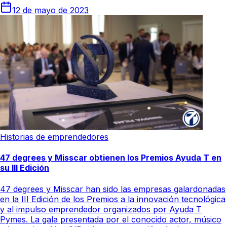
12 de mayo de 2023
Historias de emprendedores
47 degrees y Misscar obtienen los Premios Ayuda T en
su III Edición
47 degrees y Misscar han sido las empresas galardonadas
en la III Edición de los Premios a la innovación tecnológica
y al impulso emprendedor organizados por Ayuda T
Pymes. La gala presentada por el conocido actor, músico