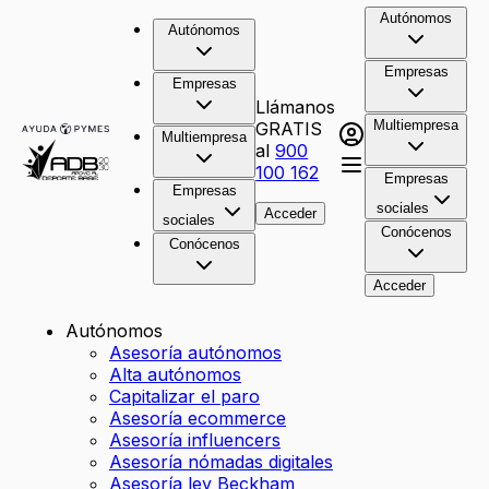
Autónomos
Autónomos
Empresas
Empresas
Llámanos
Multiempresa
GRATIS
Multiempresa
al
900
100 162
Empresas
Empresas
sociales
Acceder
sociales
Conócenos
Conócenos
Acceder
Autónomos
Asesoría autónomos
Alta autónomos
Capitalizar el paro
Asesoría ecommerce
Asesoría influencers
Asesoría nómadas digitales
Asesoría ley Beckham