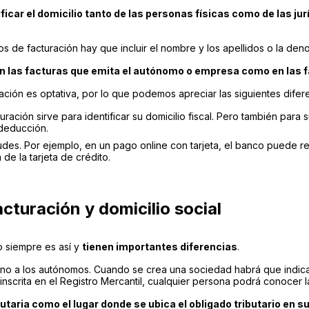
ificar el domicilio tanto de las personas físicas como de las jur
 de facturación hay que incluir el nombre y los apellidos o la denom
en las facturas que emita el autónomo o empresa como en las f
ormación es optativa, por lo que podemos apreciar las siguientes difer
turación sirve para identificar su domicilio fiscal. Pero también para s
 deducción.
fraudes. Por ejemplo, en un pago online con tarjeta, el banco puede r
de la tarjeta de crédito.
acturación y domicilio social
 siempre es así y
tienen importantes diferencias
.
no a los autónomos. Cuando se crea una sociedad habrá que indicar
inscrita en el Registro Mercantil, cualquier persona podrá conocer l
ibutaria como el lugar donde se ubica el obligado tributario en 