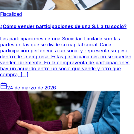
Fiscalidad
¿Cómo vender participaciones de una S.L a tu socio?
Las participaciones de una Sociedad Limitada son las
partes en las que se divide su capital social. Cada
participación pertenece a un socio y representa su peso
dentro de la empresa. Estas participaciones no se pueden
vender libremente. En la compraventa de participaciones
hay un acuerdo entre un socio que vende y otro que
compra, […]
24 de marzo de 2026