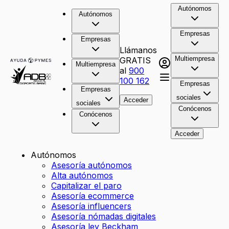
Autónomos
Autónomos
Empresas
Empresas
Llámanos
Multiempresa
GRATIS
Multiempresa
al
900
100 162
Empresas
Empresas
sociales
Acceder
sociales
Conócenos
Conócenos
Acceder
Autónomos
Asesoría autónomos
Alta autónomos
Capitalizar el paro
Asesoría ecommerce
Asesoría influencers
Asesoría nómadas digitales
Asesoría ley Beckham