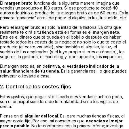
El
margen bruto
funciona de la siguiente manera. Imagina que
vendes un producto a 100 euros. Si ese producto te costó 40
euros adquirirlo o producirlo, tu margen bruto es de 60 euros. Es la
primera “ganancia” antes de pagar el alquiler, la luz, tu sueldo, etc.
Pero el margen bruto es solo la mitad de la historia. La cifra que
realmente te dirá si tu tienda está en forma es el
margen neto
.
Este es el dinero que te queda en el bolsillo después de haber
restado
todos
los costes de tu negocio: no solo lo que te costó el
producto (el coste variable), sino también el alquiler, la luz, el
sueldo de tus empleados (y el tuyo propio si eres autónomo), los
seguros, la gestoría, el marketing y, por supuesto, los impuestos.
El margen neto es, en definitiva, el
verdadero indicador de la
salud financiera de tu tienda
. Es la ganancia real, lo que puedes
reinvertir o llevarte a casa.
2. Control de los costes fijos
Estos gastos, que pagas sí o sí cada mes vendas mucho o poco,
son el principal sumidero de tu rentabilidad si no los vigilas de
cerca.
Piensa en el
alquiler del local
. Es, para muchas tiendas físicas, el
mayor coste fijo. Por eso, mi consejo es que
negocies el mejor
precio posible
. No te conformes con la primera oferta; investiga