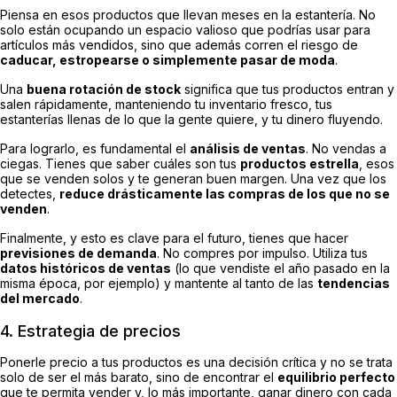
Piensa en esos productos que llevan meses en la estantería. No
solo están ocupando un espacio valioso que podrías usar para
artículos más vendidos, sino que además corren el riesgo de
caducar, estropearse o simplemente pasar de moda
.
Una
buena rotación de stock
significa que tus productos entran y
salen rápidamente, manteniendo tu inventario fresco, tus
estanterías llenas de lo que la gente quiere, y tu dinero fluyendo.
Para lograrlo, es fundamental el
análisis de ventas
. No vendas a
ciegas. Tienes que saber cuáles son tus
productos estrella
, esos
que se venden solos y te generan buen margen. Una vez que los
detectes,
reduce drásticamente las compras de los que no se
venden
.
Finalmente, y esto es clave para el futuro, tienes que hacer
previsiones de demanda
. No compres por impulso. Utiliza tus
datos históricos de ventas
(lo que vendiste el año pasado en la
misma época, por ejemplo) y mantente al tanto de las
tendencias
del mercado
.
4. Estrategia de precios
Ponerle precio a tus productos es una decisión crítica y no se trata
solo de ser el más barato, sino de encontrar el
equilibrio perfecto
que te permita vender y, lo más importante, ganar dinero con cada