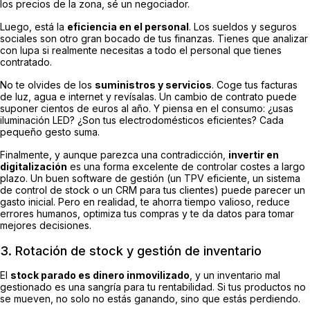
los precios de la zona, sé un negociador.
Luego, está la
eficiencia en el personal
. Los sueldos y seguros
sociales son otro gran bocado de tus finanzas. Tienes que analizar
con lupa si realmente necesitas a todo el personal que tienes
contratado.
No te olvides de los
suministros y servicios
. Coge tus facturas
de luz, agua e internet y revísalas. Un cambio de contrato puede
suponer cientos de euros al año. Y piensa en el consumo: ¿usas
iluminación LED? ¿Son tus electrodomésticos eficientes? Cada
pequeño gesto suma.
Finalmente, y aunque parezca una contradicción,
invertir en
digitalización
es una forma excelente de controlar costes a largo
plazo. Un buen
software
de gestión (un TPV eficiente, un sistema
de control de
stock
o un CRM para tus clientes) puede parecer un
gasto inicial. Pero en realidad, te ahorra tiempo valioso, reduce
errores humanos, optimiza tus compras y te da datos para tomar
mejores decisiones.
3. Rotación de stock y gestión de inventario
El
stock parado es dinero inmovilizado
, y un inventario mal
gestionado es una sangría para tu rentabilidad. Si tus productos no
se mueven, no solo no estás ganando, sino que estás perdiendo.