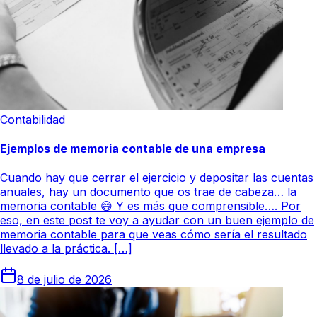
Contabilidad
Ejemplos de memoria contable de una empresa
Cuando hay que cerrar el ejercicio y depositar las cuentas
anuales, hay un documento que os trae de cabeza… la
memoria contable 😅 Y es más que comprensible…. Por
eso, en este post te voy a ayudar con un buen ejemplo de
memoria contable para que veas cómo sería el resultado
llevado a la práctica. […]
8 de julio de 2026