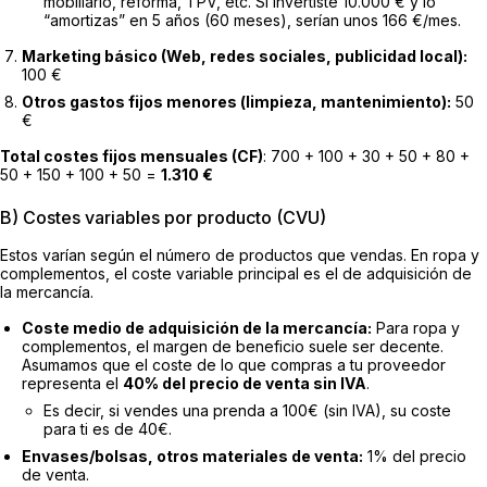
mobiliario, reforma, TPV, etc. Si invertiste 10.000 € y lo
“amortizas” en 5 años (60 meses), serían unos 166 €/mes.
Marketing básico (Web, redes sociales, publicidad local):
100 €
Otros gastos fijos menores (limpieza, mantenimiento):
50
€
Total costes fijos mensuales (CF)
: 700 + 100 + 30 + 50 + 80 +
50 + 150 + 100 + 50 =
1.310 €
B) Costes variables por producto (CVU)
Estos varían según el número de productos que vendas. En ropa y
complementos, el coste variable principal es el de adquisición de
la mercancía.
Coste medio de adquisición de la mercancía:
Para ropa y
complementos, el margen de beneficio suele ser decente.
Asumamos que el coste de lo que compras a tu proveedor
representa el
40% del precio de venta sin IVA
.
Es decir, si vendes una prenda a 100€ (sin IVA), su coste
para ti es de 40€.
Envases/bolsas, otros materiales de venta:
1% del precio
de venta.