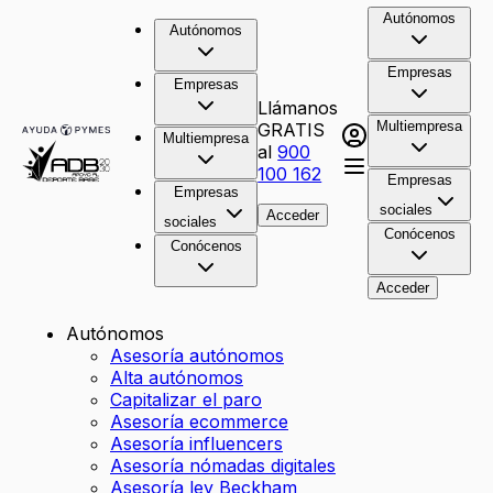
Autónomos
Autónomos
Empresas
Empresas
Llámanos
Multiempresa
GRATIS
Multiempresa
al
900
100 162
Empresas
Empresas
sociales
Acceder
sociales
Conócenos
Conócenos
Acceder
Autónomos
Asesoría autónomos
Alta autónomos
Capitalizar el paro
Asesoría ecommerce
Asesoría influencers
Asesoría nómadas digitales
Asesoría ley Beckham