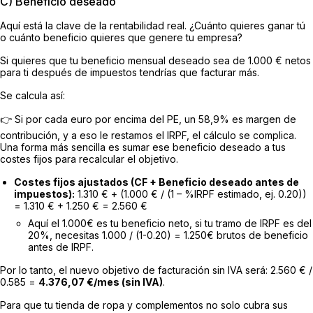
C) Beneficio deseado
Aquí está la clave de la rentabilidad real. ¿Cuánto quieres ganar tú
o cuánto beneficio quieres que genere tu empresa?
Si quieres que tu beneficio mensual deseado sea de 1.000 € netos
para ti después de impuestos tendrías que facturar más.
Se calcula así:
👉 Si por cada euro por encima del PE, un 58,9% es margen de
contribución, y a eso le restamos el IRPF, el cálculo se complica.
Una forma más sencilla es sumar ese beneficio deseado a tus
costes fijos para recalcular el objetivo.
Costes fijos ajustados (CF + Beneficio deseado antes de
impuestos):
1.310 € + (1.000 € / (1 – %IRPF estimado, ej. 0.20))
= 1.310 € + 1.250 € = 2.560 €
Aquí el 1.000€ es tu beneficio neto, si tu tramo de IRPF es del
20%, necesitas 1.000 / (1-0.20) = 1.250€ brutos de beneficio
antes de IRPF.
Por lo tanto, el nuevo objetivo de facturación sin IVA será: 2.560 € /
0.585 =
4.376,07 €/mes (sin IVA)
.
Para que tu tienda de ropa y complementos no solo cubra sus