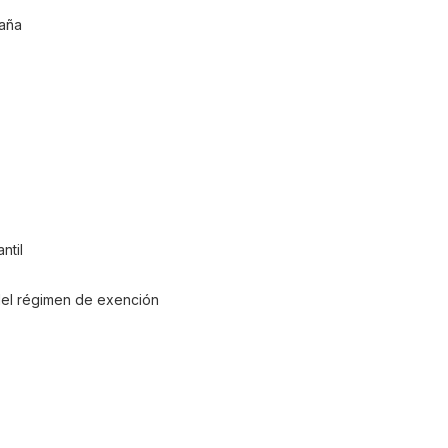
paña
ntil
 del régimen de exención