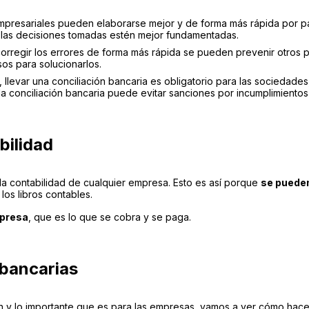
empresariales pueden elaborarse mejor y de forma más rápida por p
e las decisiones tomadas estén mejor fundamentadas.
y corregir los errores de forma más rápida se pueden prevenir otros 
os para solucionarlos.
llevar una conciliación bancaria es obligatorio para las sociedade
la conciliación bancaria puede evitar sanciones por incumplimientos
bilidad
 la contabilidad de cualquier empresa. Esto es así porque
se pueden
os libros contables.
mpresa
, que es lo que se cobra y se paga.
 bancarias
ón y lo importante que es para las empresas, vamos a ver cómo hace