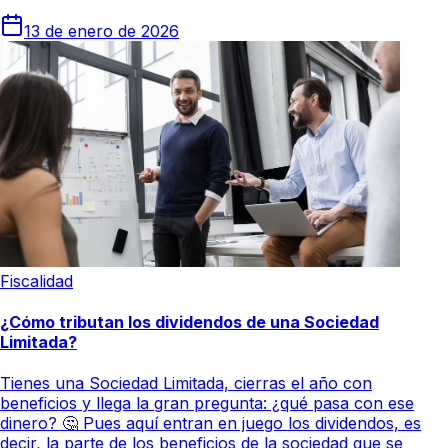
13 de enero de 2026
Fiscalidad
¿Cómo tributan los dividendos de una Sociedad
Limitada?
Tienes una Sociedad Limitada, cierras el año con
beneficios y llega la gran pregunta: ¿qué pasa con ese
dinero? 🤔 Pues aquí entran en juego los dividendos, es
decir, la parte de los beneficios de la sociedad que se