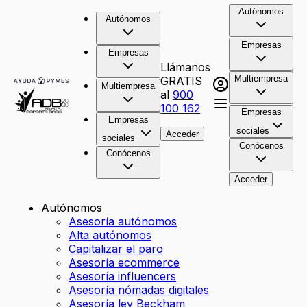
Autónomos
Autónomos
Empresas
Empresas
Llámanos
Multiempresa
GRATIS
Multiempresa
al
900
100 162
Empresas
Empresas
sociales
Acceder
sociales
Conócenos
Conócenos
Acceder
Autónomos
Asesoría autónomos
Alta autónomos
Capitalizar el paro
Asesoría ecommerce
Asesoría influencers
Asesoría nómadas digitales
Asesoría ley Beckham