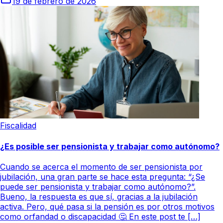
19 de febrero de 2026
Fiscalidad
¿Es posible ser pensionista y trabajar como autónomo?
Cuando se acerca el momento de ser pensionista por
jubilación, una gran parte se hace esta pregunta: “¿Se
puede ser pensionista y trabajar como autónomo?”.
Bueno, la respuesta es que sí, gracias a la jubilación
activa. Pero, qué pasa si la pensión es por otros motivos
como orfandad o discapacidad 🤔 En este post te […]