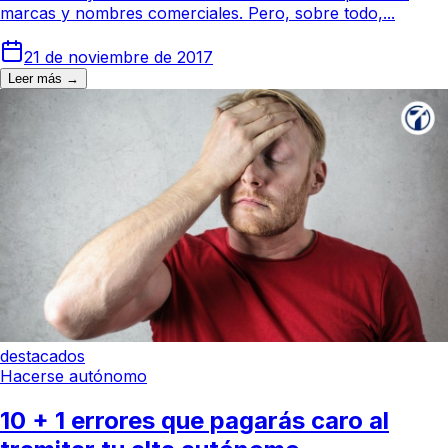
marcas y nombres comerciales. Pero, sobre todo,...
21 de noviembre de 2017
Leer más →
destacados
Hacerse autónomo
10 + 1 errores que pagarás caro al