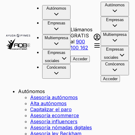
Autónomos
Autónomos
Empresas
Empresas
Llámanos
Multiempresa
GRATIS
Multiempresa
al
900
100 162
Empresas
Empresas
sociales
Acceder
sociales
Conócenos
Conócenos
Acceder
Autónomos
Asesoría autónomos
Alta autónomos
Capitalizar el paro
Asesoría ecommerce
Asesoría influencers
Asesoría nómadas digitales
Asesoría ley Beckham