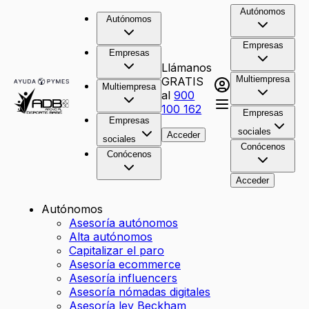
Autónomos
Autónomos
Empresas
Empresas
Llámanos
Multiempresa
GRATIS
Multiempresa
al
900
100 162
Empresas
Empresas
sociales
Acceder
sociales
Conócenos
Conócenos
Acceder
Autónomos
Asesoría autónomos
Alta autónomos
Capitalizar el paro
Asesoría ecommerce
Asesoría influencers
Asesoría nómadas digitales
Asesoría ley Beckham