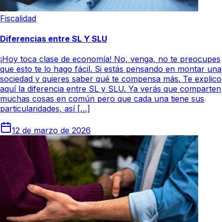
Fiscalidad
Diferencias entre SL Y SLU
¡Hoy toca clase de economía! No, venga, no te preocupes
que esto te lo hago fácil. Si estás pensando en montar una
sociedad y quieres saber qué te compensa más. Te explico
aquí la diferencia entre SL y SLU. Ya verás que comparten
muchas cosas en común pero que cada una tiene sus
particularidades, así […]
12 de marzo de 2026