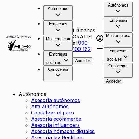
Autónomos
Autónomos
Empresas
Empresas
Llámanos
Multiempresa
GRATIS
Multiempresa
al
900
100 162
Empresas
Empresas
sociales
Acceder
sociales
Conócenos
Conócenos
Acceder
Autónomos
Asesoría autónomos
Alta autónomos
Capitalizar el paro
Asesoría ecommerce
Asesoría influencers
Asesoría nómadas digitales
Asesoría ley Beckham