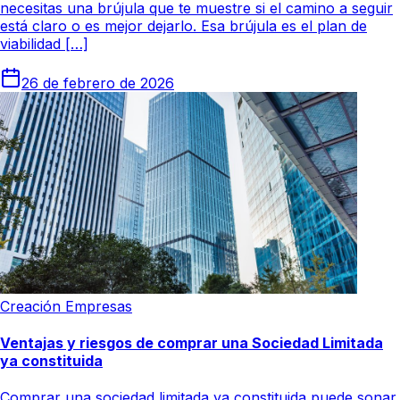
necesitas una brújula que te muestre si el camino a seguir
está claro o es mejor dejarlo. Esa brújula es el plan de
viabilidad […]
26 de febrero de 2026
Creación Empresas
Ventajas y riesgos de comprar una Sociedad Limitada
ya constituida
Comprar una sociedad limitada ya constituida puede sonar