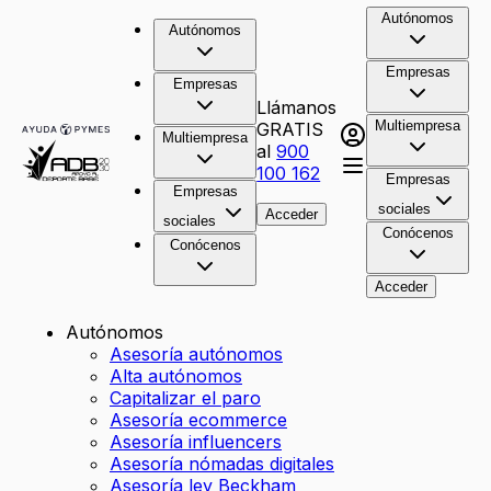
Autónomos
Autónomos
Empresas
Empresas
Llámanos
Multiempresa
GRATIS
Multiempresa
al
900
100 162
Empresas
Empresas
sociales
Acceder
sociales
Conócenos
Conócenos
Acceder
Autónomos
Asesoría autónomos
Alta autónomos
Capitalizar el paro
Asesoría ecommerce
Asesoría influencers
Asesoría nómadas digitales
Asesoría ley Beckham