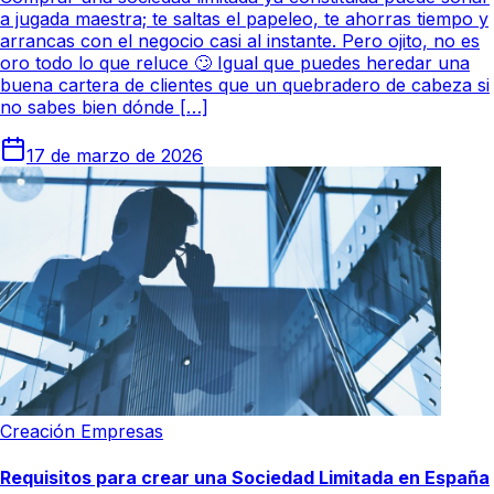
a jugada maestra; te saltas el papeleo, te ahorras tiempo y
arrancas con el negocio casi al instante. Pero ojito, no es
oro todo lo que reluce 🙄 Igual que puedes heredar una
buena cartera de clientes que un quebradero de cabeza si
no sabes bien dónde […]
17 de marzo de 2026
Creación Empresas
Requisitos para crear una Sociedad Limitada en España