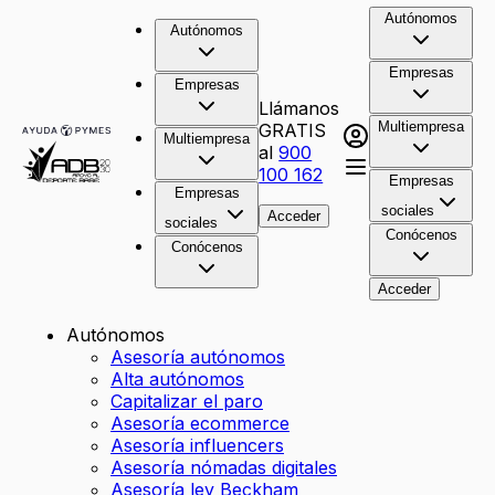
Autónomos
Autónomos
Empresas
Empresas
Llámanos
Multiempresa
GRATIS
Multiempresa
al
900
100 162
Empresas
Empresas
sociales
Acceder
sociales
Conócenos
Conócenos
Acceder
Autónomos
Asesoría autónomos
Alta autónomos
Capitalizar el paro
Asesoría ecommerce
Asesoría influencers
Asesoría nómadas digitales
Asesoría ley Beckham