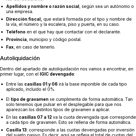
Apellidos y nombre o razón social
, según sea un autónomo o
una empresa.
Dirección fiscal,
que estará formada por el tipo y nombre de
la vía, el número y la escalera, piso y puerta, en su caso.
Teléfono
en el que hay que contactar con el declarante.
Provincia
, municipio y código postal.
Fax
, en caso de tenerlo.
Autoliquidación
Dentro del apartado de autoliquidación nos vamos a encontrar, en
primer lugar, con el
IGIC devengado
:
Entre las
casillas 01 y 06
irá la base imponible de cada tipo
aplicado, incluido el 0%.
El
tipo de gravamen
se cumplimenta de forma automática. Tan
solo tenemos que pulsar en el desplegable para que nos
aparezcan los distintos tipos de gravamen a aplicar.
En las
casillas 07 a 12
va la cuota devengada que corresponde
a cada tipo de gravamen. Esto se rellena de forma automática.
Casilla 13
: corresponde a las cuotas devengadas por inversión
del sujeto pasivo. Es decir, aquí se refleja el total de cuotas del