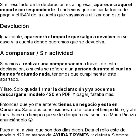
Si el resultado de la declaración es a ingresar,
aparecerá aquí el
importe correspondiente
. Tendremos que indicar la forma de
pago y el IBAN de la cuenta que vayamos a utilizar con este fin.
Devolución
Igualmente,
aparecerá el importe que salga a devolver
en su
caso y la cuenta donde queremos que se devuelva.
A compensar / Sin actividad
Si vamos a
realizar una compensación
a través de esta
declaración, o si esta se refiere a un
periodo durante el cual no
hemos facturado nada
, tenemos que cumplimentar este
apartado.
Y listo. Solo queda
firmar la declaración y ya podemos
descargar el modelo 420
en PDF. Y pagar, faltaba más.
Entonces que yo me entere:
tienes un negocio y está en
Canarias
. Saco dos conclusiones: no te sobra el tiempo libre, y ahí
fuera hace un tiempo que se le dibujaría una sonrisa a Mario Picazo
anunciándolo 🤩
Pues mira, a vivir, que son dos días dicen. Deja el rollo este del
modelo 420 en manos de
AYUDA T PYMES
, y disfruta. Siempre