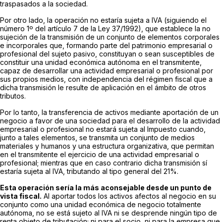
traspasados a la sociedad.
Por otro lado, la operación no estaría sujeta a IVA (siguiendo el
número 1º del artículo 7 de la Ley 37/1992), que establece la no
sujeción de la transmisión de un conjunto de elementos corporales
e incorporales que, formando parte del patrimonio empresarial o
profesional del sujeto pasivo, constituyan o sean susceptibles de
constituir una unidad económica autónoma en el transmitente,
capaz de desarrollar una actividad empresarial o profesional por
sus propios medios, con independencia del régimen fiscal que a
dicha transmisión le resulte de aplicación en el ámbito de otros
tributos.
Por lo tanto, la transferencia de activos mediante aportación de un
negocio a favor de una sociedad para el desarrollo de la actividad
empresarial o profesional no estará sujeta al Impuesto cuando,
junto a tales elementos, se transmita un conjunto de medios
materiales y humanos y una estructura organizativa, que permitan
en el transmitente el ejercicio de una actividad empresarial o
profesional; mientras que en caso contrario dicha transmisión sí
estaría sujeta al IVA, tributando al tipo general del 21%.
Esta operación sería la más aconsejable desde un punto de
vista fiscal.
Al aportar todos los activos afectos al negocio en su
conjunto como una unidad económica de negocio totalmente
autónoma, no se está sujeto al IVA ni se desprende ningún tipo de
renta objeto de tributación; ni para el socio, ni para la empresa que