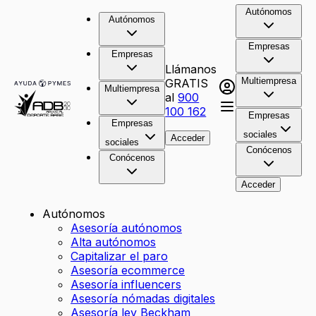
Autónomos
Autónomos
Empresas
Empresas
Llámanos
Multiempresa
GRATIS
Multiempresa
al
900
100 162
Empresas
Empresas
sociales
Acceder
sociales
Conócenos
Conócenos
Acceder
Autónomos
Asesoría autónomos
Alta autónomos
Capitalizar el paro
Asesoría ecommerce
Asesoría influencers
Asesoría nómadas digitales
Asesoría ley Beckham