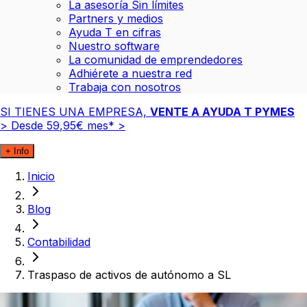
La asesoría Sin límites
Partners y medios
Ayuda T en cifras
Nuestro software
La comunidad de emprendedores
Adhiérete a nuestra red
Trabaja con nosotros
SI TIENES UNA EMPRESA,
VENTE A AYUDA T PYMES
>
Desde
59
,
95
€
mes*
>
+ Info
Inicio
Blog
Contabilidad
Traspaso de activos de autónomo a SL