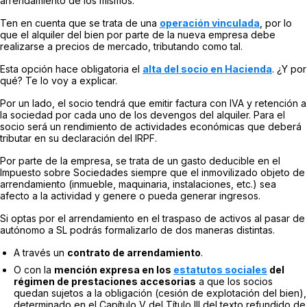
arrendamiento de los mismos.
Ten en cuenta que se trata de una
operación vinculada
, por lo
que el alquiler del bien por parte de la nueva empresa debe
realizarse a precios de mercado, tributando como tal.
Esta opción hace obligatoria el
alta del socio en Hacienda
. ¿Y por
qué? Te lo voy a explicar.
Por un lado, el socio tendrá que emitir factura con IVA y retención a
la sociedad por cada uno de los devengos del alquiler. Para el
socio será un rendimiento de actividades económicas que deberá
tributar en su declaración del IRPF.
Por parte de la empresa, se trata de un gasto deducible en el
Impuesto sobre Sociedades siempre que el inmovilizado objeto de
arrendamiento (inmueble, maquinaria, instalaciones, etc.) sea
afecto a la actividad y genere o pueda generar ingresos.
Si optas por el arrendamiento en el traspaso de activos al pasar de
autónomo a SL podrás formalizarlo de dos maneras distintas.
A través un
contrato de arrendamiento
.
O con la
mención expresa en los
estatutos sociales
del
régimen de prestaciones accesorias
a que los socios
quedan sujetos a la obligación (cesión de explotación del bien),
determinado en el Capítulo V del Título III del texto refundido de