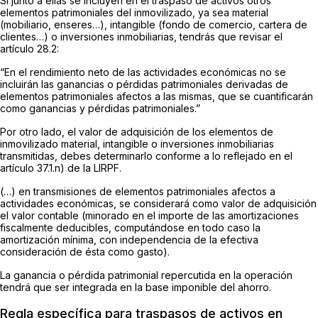
Si junto a ellas se incluyen en el traspaso de activos otros
elementos patrimoniales del inmovilizado, ya sea material
(mobiliario, enseres…), intangible (fondo de comercio, cartera de
clientes…) o inversiones inmobiliarias, tendrás que revisar el
artículo 28.2:
“En el rendimiento neto de las actividades económicas no se
incluirán las ganancias o pérdidas patrimoniales derivadas de
elementos patrimoniales afectos a las mismas, que se cuantificarán
como ganancias y pérdidas patrimoniales.”
Por otro lado, el valor de adquisición de los elementos de
inmovilizado material, intangible o inversiones inmobiliarias
transmitidas, debes determinarlo conforme a lo reflejado en el
artículo 37.1.n) de la LIRPF.
(…) en transmisiones de elementos patrimoniales afectos a
actividades económicas, se considerará como valor de adquisición
el valor contable (minorado en el importe de las amortizaciones
fiscalmente deducibles, computándose en todo caso la
amortización mínima, con independencia de la efectiva
consideración de ésta como gasto).
La ganancia o pérdida patrimonial repercutida en la operación
tendrá que ser integrada en la base imponible del ahorro.
Regla específica para traspasos de activos en