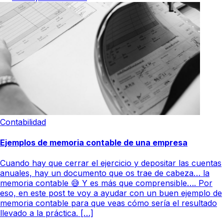
Contabilidad
Ejemplos de memoria contable de una empresa
Cuando hay que cerrar el ejercicio y depositar las cuentas
anuales, hay un documento que os trae de cabeza… la
memoria contable 😅 Y es más que comprensible…. Por
eso, en este post te voy a ayudar con un buen ejemplo de
memoria contable para que veas cómo sería el resultado
llevado a la práctica. […]