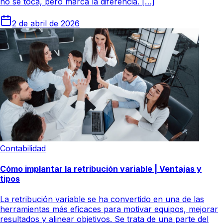
no se toca, pero marca la diferencia. […]
2 de abril de 2026
Contabilidad
Cómo implantar la retribución variable | Ventajas y
tipos
La retribución variable se ha convertido en una de las
herramientas más eficaces para motivar equipos, mejorar
resultados y alinear objetivos. Se trata de una parte del