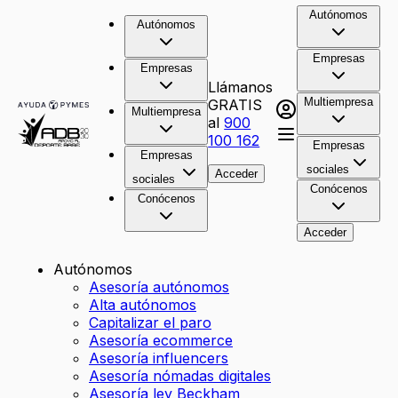
Autónomos
Autónomos
Empresas
Empresas
Llámanos
Multiempresa
GRATIS
Multiempresa
al
900
100 162
Empresas
Empresas
sociales
Acceder
sociales
Conócenos
Conócenos
Acceder
Autónomos
Asesoría autónomos
Alta autónomos
Capitalizar el paro
Asesoría ecommerce
Asesoría influencers
Asesoría nómadas digitales
Asesoría ley Beckham