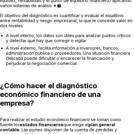
liquidez, rentabilidad y el punto de equilibrio financiero) aplicando
varios sistemas de análisis 👩‍🏫
El objetivo del diagnóstico es cuantificar y evaluar el equilibrio
entre rentabilidad y riesgo empresarial
,
lo
que le concede valor en
dos niveles:
A nivel interno, los datos son útiles para analizar puntos críticos
y detectar qué hay que corregir o vigilar.
A nivel externo, facilita información a inversores, bancos,
administración pública o proveedores. Una situación financiera
delicada puede dificultar o encarecer la financiación y
perjudicar la negociación comercial.
¿Cómo hacer el diagnóstico
económico financiero de una
empresa?
Para realizar el estudio económico financiero se toman como
fuente los
estados financieros
que exige el
plan general
contable.
Las pymes disponen de la cuenta de pérdidas y