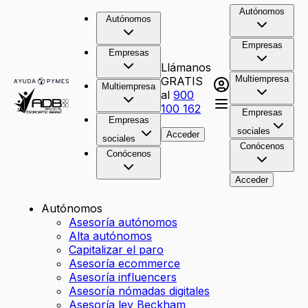
Autónomos
Autónomos
Empresas
Empresas
Llámanos
Multiempresa
GRATIS
Multiempresa
al
900
100 162
Empresas
Empresas
sociales
Acceder
sociales
Conócenos
Conócenos
Acceder
Autónomos
Asesoría autónomos
Alta autónomos
Capitalizar el paro
Asesoría ecommerce
Asesoría influencers
Asesoría nómadas digitales
Asesoría ley Beckham