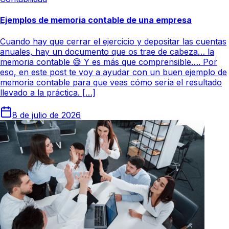
Ejemplos de memoria contable de una empresa
Cuando hay que cerrar el ejercicio y depositar las cuentas
anuales, hay un documento que os trae de cabeza… la
memoria contable 😅 Y es más que comprensible…. Por
eso, en este post te voy a ayudar con un buen ejemplo de
memoria contable para que veas cómo sería el resultado
llevado a la práctica. […]
8 de julio de 2026