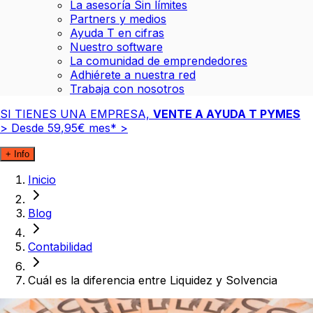
La asesoría Sin límites
Partners y medios
Ayuda T en cifras
Nuestro software
La comunidad de emprendedores
Adhiérete a nuestra red
Trabaja con nosotros
SI TIENES UNA EMPRESA,
VENTE A AYUDA T PYMES
>
Desde
59
,
95
€
mes*
>
+ Info
Inicio
Blog
Contabilidad
Cuál es la diferencia entre Liquidez y Solvencia