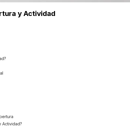
rtura y Actividad
dad?
al
pertura
y Actividad?