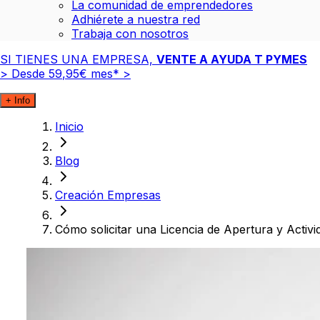
La comunidad de emprendedores
Adhiérete a nuestra red
Trabaja con nosotros
SI TIENES UNA EMPRESA,
VENTE A AYUDA T PYMES
>
Desde
59
,
95
€
mes*
>
+ Info
Inicio
Blog
Creación Empresas
Cómo solicitar una Licencia de Apertura y Activi